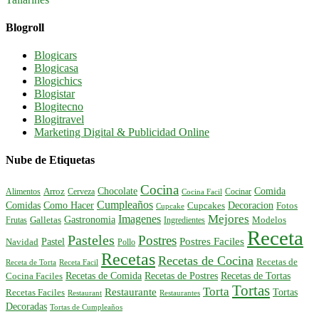
Blogroll
Blogicars
Blogicasa
Blogichics
Blogistar
Blogitecno
Blogitravel
Marketing Digital & Publicidad Online
Nube de Etiquetas
Cocina
Comida
Chocolate
Alimentos
Arroz
Cerveza
Cocinar
Cocina Facil
Cumpleaños
Comidas
Como Hacer
Decoracion
Cupcakes
Fotos
Cupcake
Mejores
Imagenes
Gastronomia
Frutas
Galletas
Ingredientes
Modelos
Receta
Pasteles
Postres
Postres Faciles
Pastel
Navidad
Pollo
Recetas
Recetas de Cocina
Recetas de
Receta de Torta
Receta Facil
Recetas de Comida
Recetas de Postres
Recetas de Tortas
Cocina Faciles
Tortas
Torta
Restaurante
Tortas
Recetas Faciles
Restaurant
Restaurantes
Decoradas
Tortas de Cumpleaños