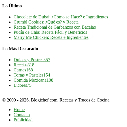
Lo Último
Chocolate de Dubai: ¿Cómo se Hace? e Ingredientes
Crumbl Cookies: ¿Qué es? y Receta
Receta Tradicional de Garbanzos con Bacalao
Pudín de Chía: Receta Fácil y Beneficios
Marry Me Chicken: Receta e Ingredientes
Lo Más Destacado
Dulces y Postres
357
Recetas
318
Carnes
168
Tortas y Pasteles
154
Comida Mexicana
108
Licores
75
© 2009 - 2026. Blogichef.com. Recetas y Trucos de Cocina
Home
Contacto
Publicidad