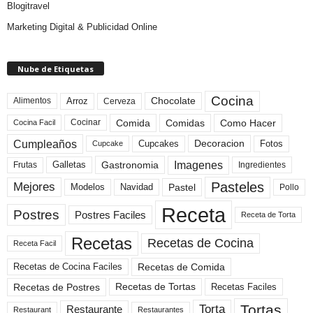
Blogitravel
Marketing Digital & Publicidad Online
Nube de Etiquetas
Cocina
Arroz
Alimentos
Chocolate
Cerveza
Comida
Comidas
Como Hacer
Cocinar
Cocina Facil
Cumpleaños
Cupcakes
Fotos
Decoracion
Cupcake
Imagenes
Gastronomia
Frutas
Galletas
Ingredientes
Pasteles
Mejores
Modelos
Navidad
Pastel
Pollo
Receta
Postres
Postres Faciles
Receta de Torta
Recetas
Recetas de Cocina
Receta Facil
Recetas de Comida
Recetas de Cocina Faciles
Recetas de Tortas
Recetas de Postres
Recetas Faciles
Tortas
Torta
Restaurante
Restaurant
Restaurantes