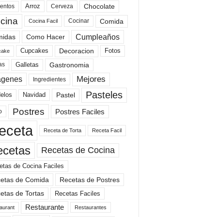
Arroz
entos
Chocolate
Cerveza
cina
Comida
Cocinar
Cocina Facil
Cumpleaños
idas
Como Hacer
Cupcakes
Fotos
Decoracion
cake
Gastronomia
as
Galletas
Mejores
agenes
Ingredientes
Pasteles
elos
Navidad
Pastel
Postres
Postres Faciles
o
eceta
Receta de Torta
Receta Facil
ecetas
Recetas de Cocina
etas de Cocina Faciles
etas de Comida
Recetas de Postres
etas de Tortas
Recetas Faciles
Restaurante
aurant
Restaurantes