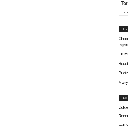
Tor
Tort
Lo
Choco
Ingre
Crumb
Recet
Pudín
Marry
Lo
Dulce
Rece
Carn