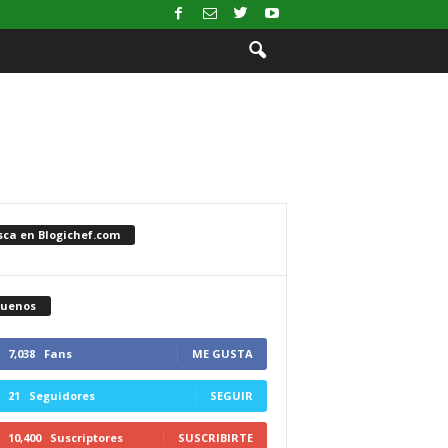
sca en Blogichef.com
guenos
7,038
Fans
ME GUSTA
21
Seguidores
SEGUIR
10,400
Suscriptores
SUSCRIBIRTE