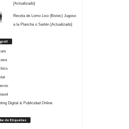
[Actualizado]
Receta de Lomo Liso (Bistec) Jugoso
a la Plancha o Sartén [Actualizado]
groll
cars
casa
chics
star
tecno
ravel
ting Digital & Publicidad Online
be de Etiquetas