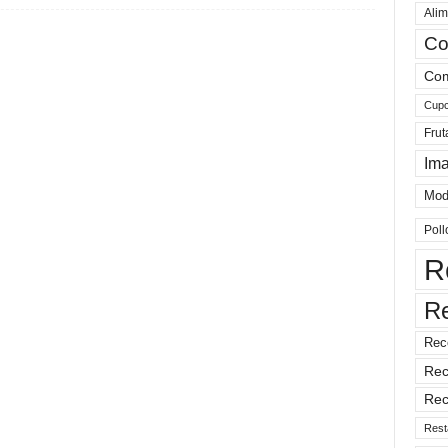
Alim
Co
Com
Cup
Frut
Im
Mod
Poll
R
R
Rec
Rec
Rec
Rest