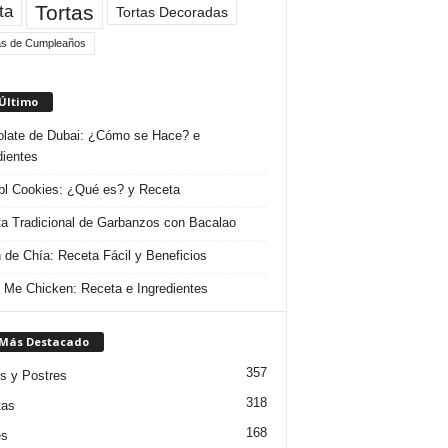
Tortas
ta
Tortas Decoradas
as de Cumpleaños
 Último
late de Dubai: ¿Cómo se Hace? e
dientes
l Cookies: ¿Qué es? y Receta
a Tradicional de Garbanzos con Bacalao
 de Chía: Receta Fácil y Beneficios
 Me Chicken: Receta e Ingredientes
 Más Destacado
357
s y Postres
318
tas
168
es