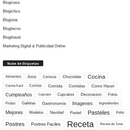
Blogicasa
Blogichics
Blogistar
Blogitecno
Blogitravel
Marketing Digital & Publicidad Online
Nube de Etiquetas
Cocina
Arroz
Alimentos
Chocolate
Cerveza
Comida
Comidas
Como Hacer
Cocinar
Cocina Facil
Cumpleaños
Cupcakes
Fotos
Decoracion
Cupcake
Imagenes
Gastronomia
Frutas
Galletas
Ingredientes
Pasteles
Mejores
Modelos
Navidad
Pastel
Pollo
Receta
Postres
Postres Faciles
Receta de Torta