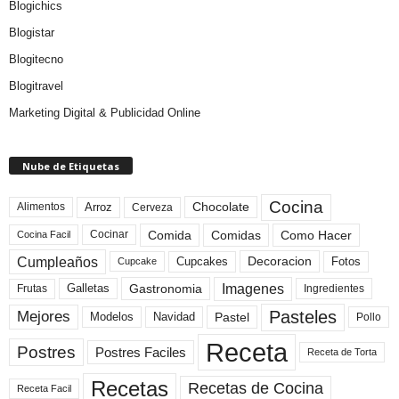
Blogichics
Blogistar
Blogitecno
Blogitravel
Marketing Digital & Publicidad Online
Nube de Etiquetas
Cocina
Arroz
Alimentos
Chocolate
Cerveza
Comida
Comidas
Como Hacer
Cocinar
Cocina Facil
Cumpleaños
Cupcakes
Fotos
Decoracion
Cupcake
Imagenes
Gastronomia
Frutas
Galletas
Ingredientes
Pasteles
Mejores
Modelos
Navidad
Pastel
Pollo
Receta
Postres
Postres Faciles
Receta de Torta
Recetas
Recetas de Cocina
Receta Facil