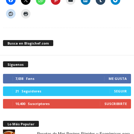
Busca en Blogichef.com
Síguenos
7,038
Fans
ME GUSTA
21
Seguidores
SEGUIR
10,400
Suscriptores
SUSCRIBIRTE
Lo Más Popular
Recetas de Mini Postres Rápidos y Económicos para