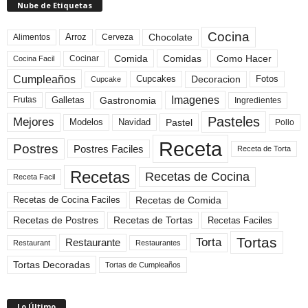
Nube de Etiquetas
Cocina
Arroz
Alimentos
Chocolate
Cerveza
Comida
Comidas
Como Hacer
Cocinar
Cocina Facil
Cumpleaños
Cupcakes
Fotos
Decoracion
Cupcake
Imagenes
Gastronomia
Frutas
Galletas
Ingredientes
Pasteles
Mejores
Modelos
Navidad
Pastel
Pollo
Receta
Postres
Postres Faciles
Receta de Torta
Recetas
Recetas de Cocina
Receta Facil
Recetas de Comida
Recetas de Cocina Faciles
Recetas de Tortas
Recetas de Postres
Recetas Faciles
Tortas
Torta
Restaurante
Restaurant
Restaurantes
Tortas Decoradas
Tortas de Cumpleaños
Lo Último