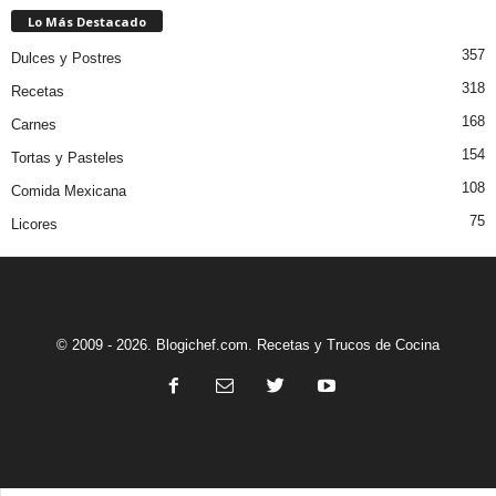
Lo Más Destacado
357
Dulces y Postres
318
Recetas
168
Carnes
154
Tortas y Pasteles
108
Comida Mexicana
75
Licores
© 2009 - 2026. Blogichef.com. Recetas y Trucos de Cocina