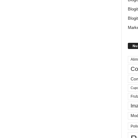
Blogi
Blogit
Marke
Nu
Alim
Co
Com
Cup
Frut
Im
Mod
Poll