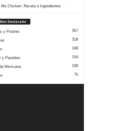
 Me Chicken: Receta e Ingredientes
 Más Destacado
357
s y Postres
318
tas
168
es
154
s y Pasteles
108
da Mexicana
75
es