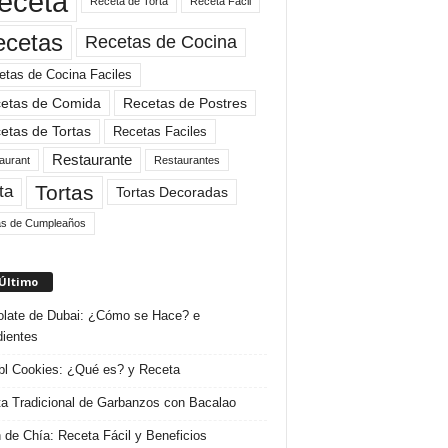
eceta
Receta de Torta
Receta Facil
ecetas
Recetas de Cocina
etas de Cocina Faciles
etas de Comida
Recetas de Postres
etas de Tortas
Recetas Faciles
Restaurante
aurant
Restaurantes
Tortas
ta
Tortas Decoradas
as de Cumpleaños
 Último
late de Dubai: ¿Cómo se Hace? e
dientes
l Cookies: ¿Qué es? y Receta
a Tradicional de Garbanzos con Bacalao
 de Chía: Receta Fácil y Beneficios