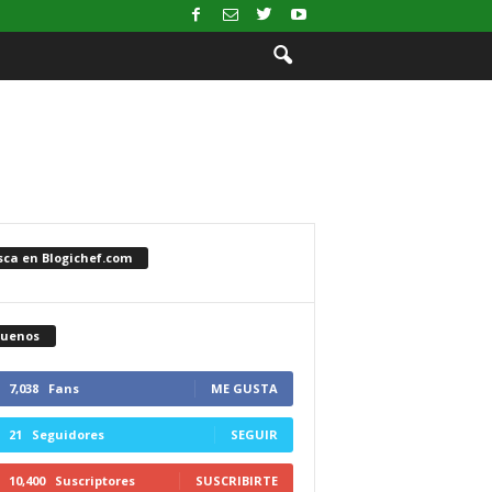
sca en Blogichef.com
guenos
7,038
Fans
ME GUSTA
21
Seguidores
SEGUIR
10,400
Suscriptores
SUSCRIBIRTE