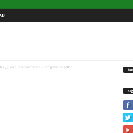
AD
entes y ¿Con qué se acompaña?
strogonoff de pollo2
Bu
Sí