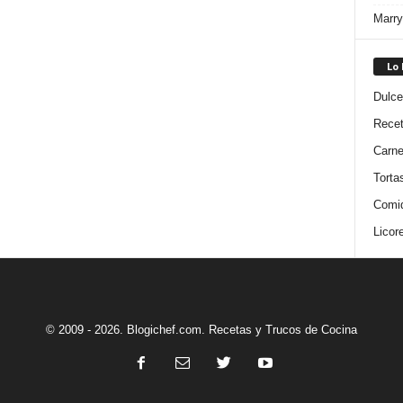
Marry
Lo
Dulce
Rece
Carn
Torta
Comi
Licor
© 2009 - 2026. Blogichef.com. Recetas y Trucos de Cocina