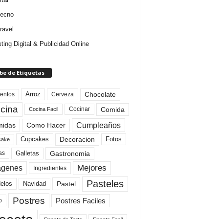
tecno
ravel
ting Digital & Publicidad Online
be de Etiquetas
Arroz
entos
Chocolate
Cerveza
cina
Comida
Cocinar
Cocina Facil
Cumpleaños
idas
Como Hacer
Cupcakes
Fotos
Decoracion
cake
Gastronomia
as
Galletas
Mejores
agenes
Ingredientes
Pasteles
elos
Navidad
Pastel
Postres
Postres Faciles
o