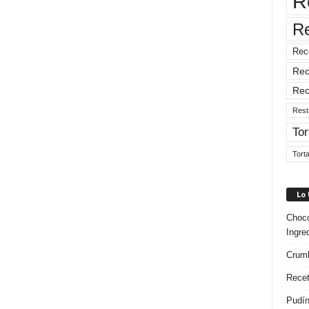
R
R
Rec
Rec
Rec
Rest
Tor
Tort
Lo
Choco
Ingre
Crumb
Recet
Pudín