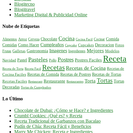
Blogitecno
Blogitravel
Marketing Digital & Publicidad Online
Nube de Etiquetas
Cocina
Comida
Chocolate
Alimentos
Arroz
Cerveza
Cocinar
Cocina Facil
Cumpleaños
Comidas
Como Hacer
Decoracion
Cupcakes
Fotos
Cupcake
Mejores
Imagenes
Gastronomia
Frutas
Galletas
Ingredientes
Modelos
Receta
Pasteles
Postres
Postres Faciles
Pastel
Navidad
Pollo
Recetas
Recetas de Cocina
Recetas de
Receta de Torta
Receta Facil
Recetas de Comida
Recetas de Postres
Recetas de Tortas
Cocina Faciles
Tortas
Torta
Restaurante
Tortas
Recetas Faciles
Restaurant
Restaurantes
Decoradas
Tortas de Cumpleaños
Lo Último
Chocolate de Dubai: ¿Cómo se Hace? e Ingredientes
Crumbl Cookies: ¿Qué es? y Receta
Receta Tradicional de Garbanzos con Bacalao
Pudín de Chía: Receta Fácil y Beneficios
Marry Me Chicken: Receta e Ingredientes