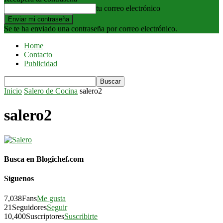
tu correo electrónico
Se te ha enviado una contraseña por correo electrónico.
Home
Contacto
Publicidad
Inicio
Salero de Cocina
salero2
salero2
Busca en Blogichef.com
Síguenos
7,038
Fans
Me gusta
21
Seguidores
Seguir
10,400
Suscriptores
Suscribirte