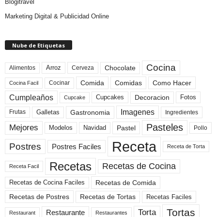
Blogitravel
Marketing Digital & Publicidad Online
Nube de Etiquetas
Cocina
Arroz
Alimentos
Chocolate
Cerveza
Comida
Comidas
Como Hacer
Cocinar
Cocina Facil
Cumpleaños
Cupcakes
Fotos
Decoracion
Cupcake
Imagenes
Gastronomia
Frutas
Galletas
Ingredientes
Pasteles
Mejores
Modelos
Navidad
Pastel
Pollo
Receta
Postres
Postres Faciles
Receta de Torta
Recetas
Recetas de Cocina
Receta Facil
Recetas de Comida
Recetas de Cocina Faciles
Recetas de Tortas
Recetas de Postres
Recetas Faciles
Tortas
Torta
Restaurante
Restaurant
Restaurantes