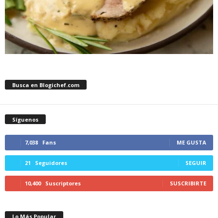
Busca en Blogichef.com
Síguenos
7,038
Fans
ME GUSTA
21
Seguidores
SEGUIR
10,400
Suscriptores
SUSCRIBIRTE
Lo Más Popular