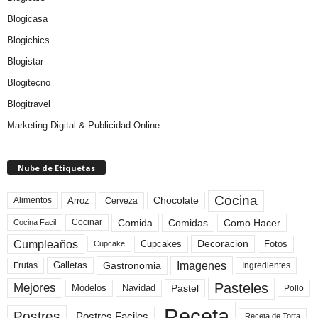
Blogicasa
Blogichics
Blogistar
Blogitecno
Blogitravel
Marketing Digital & Publicidad Online
Nube de Etiquetas
Cocina
Arroz
Alimentos
Chocolate
Cerveza
Comida
Comidas
Como Hacer
Cocinar
Cocina Facil
Cumpleaños
Cupcakes
Fotos
Decoracion
Cupcake
Imagenes
Gastronomia
Frutas
Galletas
Ingredientes
Pasteles
Mejores
Modelos
Navidad
Pastel
Pollo
Receta
Postres
Postres Faciles
Receta de Torta