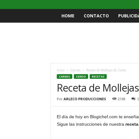
HOME
CONTACTO
PUBLICID
Inicio
Carnes
Receta de Mollejas de Cerdo
CARNES
CERDO
RECETAS
Receta de Molleja
Por
ARLECO PRODUCCIONES
2169
El día de hoy en Blogichef.com te enseñ
Sigue las instrucciones de nuestra
receta