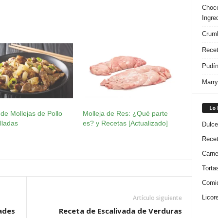
Choco
Ingre
Crumb
Recet
Pudín
Marry
Lo
de Mollejas de Pollo
Molleja de Res: ¿Qué parte
lladas
es? y Recetas [Actualizado]
Dulce
Rece
Carn
Torta
Comi
Artículo siguiente
Licor
ades
Receta de Escalivada de Verduras