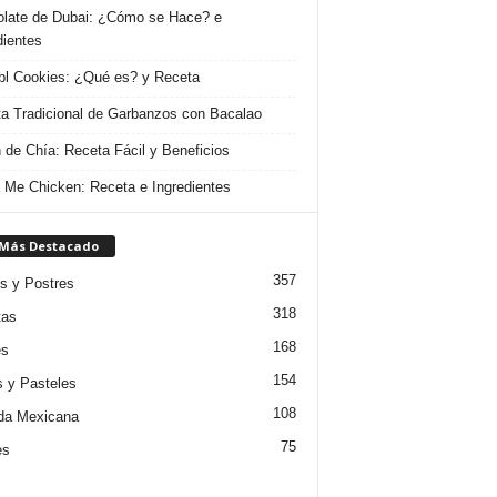
late de Dubai: ¿Cómo se Hace? e
dientes
l Cookies: ¿Qué es? y Receta
a Tradicional de Garbanzos con Bacalao
 de Chía: Receta Fácil y Beneficios
 Me Chicken: Receta e Ingredientes
 Más Destacado
357
s y Postres
318
tas
168
es
154
s y Pasteles
108
da Mexicana
75
es