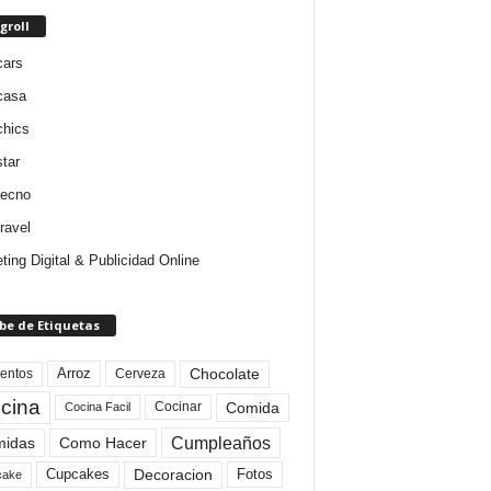
groll
cars
casa
chics
star
tecno
ravel
ting Digital & Publicidad Online
be de Etiquetas
Arroz
entos
Chocolate
Cerveza
cina
Comida
Cocinar
Cocina Facil
Cumpleaños
idas
Como Hacer
Cupcakes
Fotos
Decoracion
cake