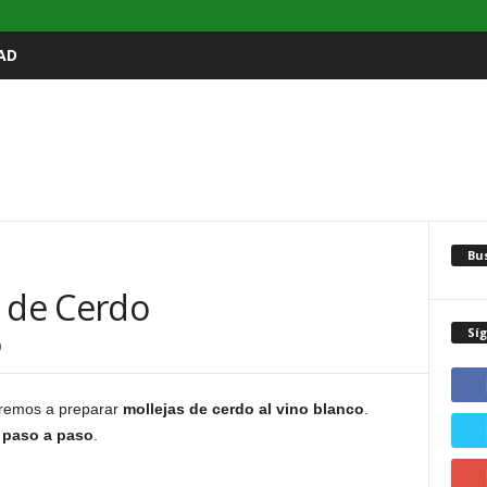
AD
Bu
s de Cerdo
Sí
0
aremos a preparar
mollejas de cerdo al vino blanco
.
 paso a paso
.