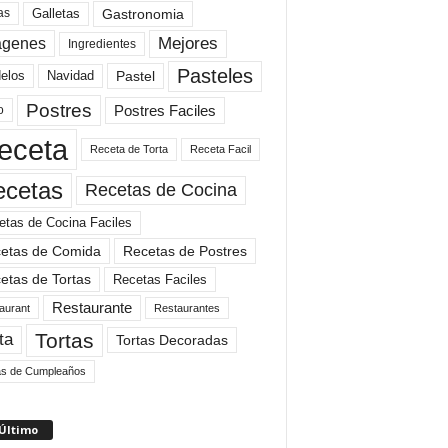
Gastronomia
as
Galletas
Mejores
agenes
Ingredientes
Pasteles
elos
Navidad
Pastel
Postres
Postres Faciles
o
eceta
Receta de Torta
Receta Facil
ecetas
Recetas de Cocina
etas de Cocina Faciles
etas de Comida
Recetas de Postres
etas de Tortas
Recetas Faciles
Restaurante
aurant
Restaurantes
Tortas
ta
Tortas Decoradas
as de Cumpleaños
 Último