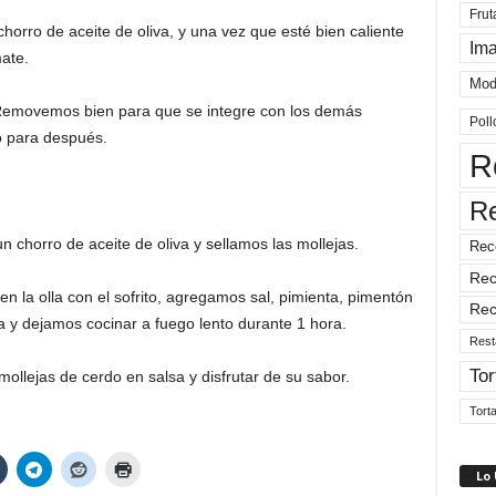
Frut
orro de aceite de oliva, y una vez que esté bien caliente
Im
mate.
Mod
 Removemos bien para que se integre con los demás
Poll
o para después.
R
R
chorro de aceite de oliva y sellamos las mollejas.
Rec
Rec
n la olla con el sofrito, agregamos sal, pimienta, pimentón
Rec
lla y dejamos cocinar a fuego lento durante 1 hora.
Rest
Tor
mollejas de cerdo en salsa y disfrutar de su sabor.
Tort
Lo