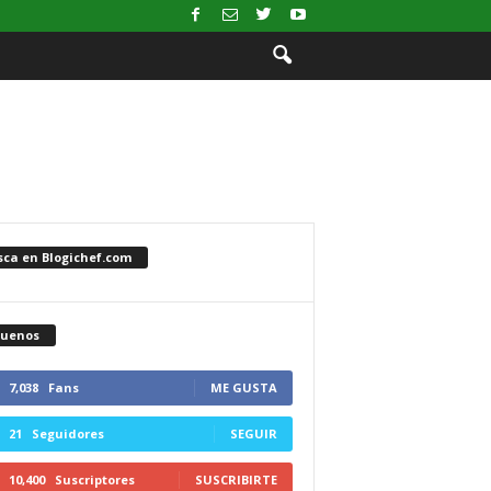
sca en Blogichef.com
guenos
7,038
Fans
ME GUSTA
21
Seguidores
SEGUIR
10,400
Suscriptores
SUSCRIBIRTE