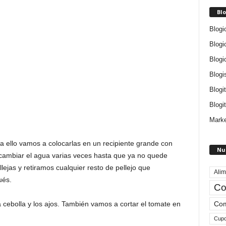
Blo
Blogi
Blogi
Blogi
Blogi
Blogi
Blogit
Marke
 ello vamos a colocarlas en un recipiente grande con
Nu
ambiar el agua varias veces hasta que ya no quede
ejas y retiramos cualquier resto de pellejo que
Alim
ués.
Co
Com
 cebolla y los ajos. También vamos a cortar el tomate en
Cup