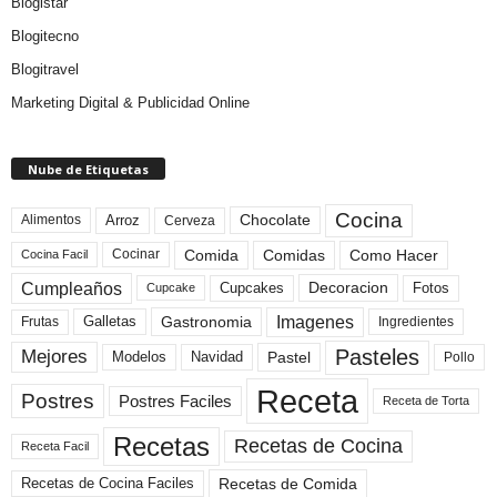
Blogistar
Blogitecno
Blogitravel
Marketing Digital & Publicidad Online
Nube de Etiquetas
Cocina
Arroz
Alimentos
Chocolate
Cerveza
Comida
Comidas
Como Hacer
Cocinar
Cocina Facil
Cumpleaños
Cupcakes
Fotos
Decoracion
Cupcake
Imagenes
Gastronomia
Frutas
Galletas
Ingredientes
Pasteles
Mejores
Modelos
Navidad
Pastel
Pollo
Receta
Postres
Postres Faciles
Receta de Torta
Recetas
Recetas de Cocina
Receta Facil
Recetas de Comida
Recetas de Cocina Faciles