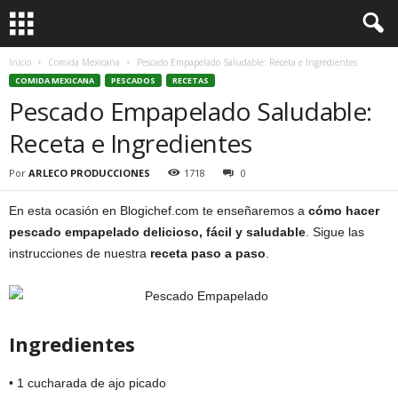
Inicio
Comida Mexicana
Pescado Empapelado Saludable: Receta e Ingredientes
COMIDA MEXICANA
PESCADOS
RECETAS
Pescado Empapelado Saludable:
Receta e Ingredientes
Por
ARLECO PRODUCCIONES
1718
0
En esta ocasión en Blogichef.com te enseñaremos a
cómo hacer
pescado empapelado
delicioso, fácil y saludable
. Sigue las
instrucciones de nuestra
receta paso a paso
.
Ingredientes
• 1 cucharada de ajo picado