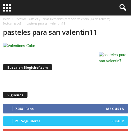
Inicio
Ideas de Pasteles y Tortas Decoradas para San Valentín (14 de Febrero)
[Actualizado]
pasteles para san valentin11
pasteles para san valentin11
Busca en Blogichef.com
Síguenos
7,038
Fans
ME GUSTA
21
Seguidores
SEGUIR