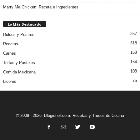
Marry Me Chicken: Receta e Ingredientes
Lo Más Destacado
357
Dulces y Postres
318
Recetas
168
Carnes
154
Tortas y Pasteles
108
Comida Mexicana
75
Licores
© 2009 - 2026. Blogichef.com. Recetas y Trucos de Cocina