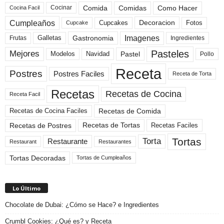
Comida
Comidas
Como Hacer
Cocinar
Cocina Facil
Cumpleaños
Cupcakes
Fotos
Decoracion
Cupcake
Imagenes
Gastronomia
Frutas
Galletas
Ingredientes
Pasteles
Mejores
Modelos
Navidad
Pastel
Pollo
Receta
Postres
Postres Faciles
Receta de Torta
Recetas
Recetas de Cocina
Receta Facil
Recetas de Comida
Recetas de Cocina Faciles
Recetas de Tortas
Recetas de Postres
Recetas Faciles
Tortas
Torta
Restaurante
Restaurant
Restaurantes
Tortas Decoradas
Tortas de Cumpleaños
Lo Último
Chocolate de Dubai: ¿Cómo se Hace? e Ingredientes
Crumbl Cookies: ¿Qué es? y Receta