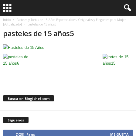
Inicio
Pasteles y Tortas de 15 Años Espectaculares, Originales y Elegantes para Mujer
[Actualizado]
pasteles de 15 años5
pasteles de 15 años5
Busca en Blogichef.com
Síguenos
7,038
Fans
ME GUSTA