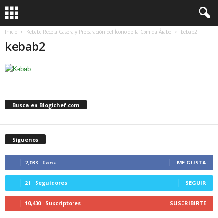
Inicio
Kebab: Receta Casera y Preparación del Ícono de la Comida Árabe
kebab2
kebab2
Busca en Blogichef.com
Síguenos
7,038
Fans
ME GUSTA
21
Seguidores
SEGUIR
10,400
Suscriptores
SUSCRIBIRTE