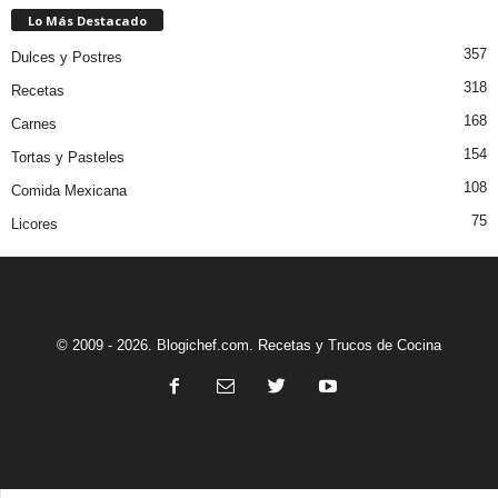
Lo Más Destacado
357
Dulces y Postres
318
Recetas
168
Carnes
154
Tortas y Pasteles
108
Comida Mexicana
75
Licores
© 2009 - 2026. Blogichef.com. Recetas y Trucos de Cocina