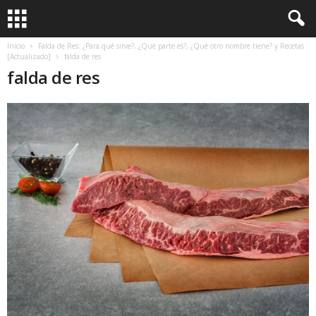
Inicio
Falda de Res: ¿Para qué sirve?, ¿Qué parte es?, ¿Qué otro nombre tiene? y Recetas
[Actualizado]
falda de res
falda de res