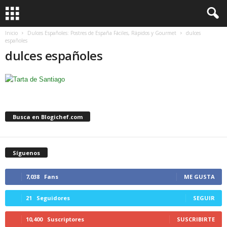
Inicio
Dulces Españoles: Postres de España Fáciles, Rápidos y Gourmet
dulces
españoles
dulces españoles
Busca en Blogichef.com
Síguenos
7,038
Fans
ME GUSTA
21
Seguidores
SEGUIR
10,400
Suscriptores
SUSCRIBIRTE