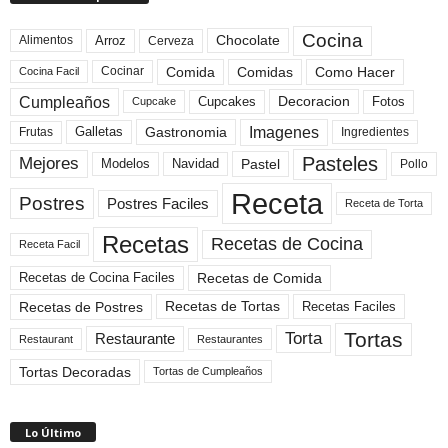
Cocina
Arroz
Alimentos
Chocolate
Cerveza
Comida
Comidas
Como Hacer
Cocinar
Cocina Facil
Cumpleaños
Cupcakes
Fotos
Decoracion
Cupcake
Imagenes
Gastronomia
Frutas
Galletas
Ingredientes
Pasteles
Mejores
Modelos
Navidad
Pastel
Pollo
Receta
Postres
Postres Faciles
Receta de Torta
Recetas
Recetas de Cocina
Receta Facil
Recetas de Comida
Recetas de Cocina Faciles
Recetas de Tortas
Recetas de Postres
Recetas Faciles
Tortas
Torta
Restaurante
Restaurant
Restaurantes
Tortas Decoradas
Tortas de Cumpleaños
Lo Último