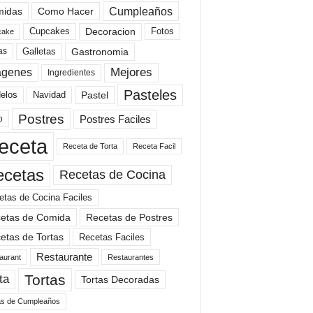
Cumpleaños
idas
Como Hacer
Cupcakes
Fotos
Decoracion
cake
Gastronomia
as
Galletas
Mejores
agenes
Ingredientes
Pasteles
elos
Navidad
Pastel
Postres
Postres Faciles
o
eceta
Receta de Torta
Receta Facil
ecetas
Recetas de Cocina
etas de Cocina Faciles
etas de Comida
Recetas de Postres
etas de Tortas
Recetas Faciles
Restaurante
aurant
Restaurantes
Tortas
ta
Tortas Decoradas
as de Cumpleaños