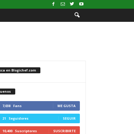
sca en Blogichef.com
guenos
7,038
Fans
ME GUSTA
21
Seguidores
SEGUIR
10,400
Suscriptores
SUSCRIBIRTE