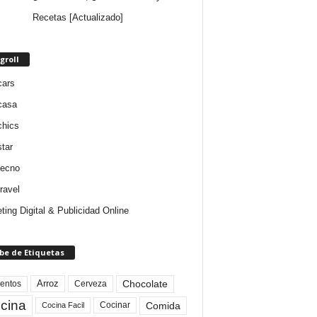
Recetas [Actualizado]
groll
cars
casa
chics
star
tecno
ravel
ting Digital & Publicidad Online
be de Etiquetas
Arroz
entos
Chocolate
Cerveza
cina
Comida
Cocinar
Cocina Facil