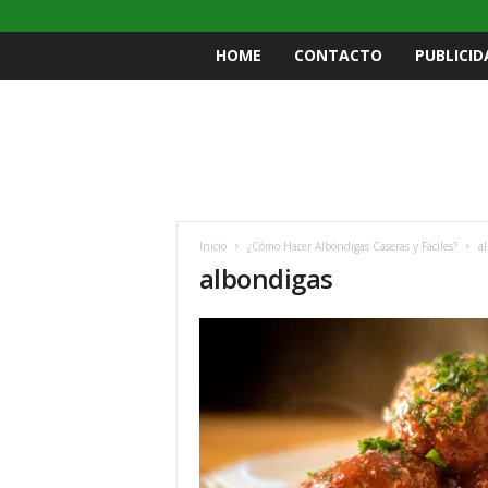
HOME
CONTACTO
PUBLICID
Inicio
¿Cómo Hacer Albóndigas Caseras y Fáciles?
a
albondigas