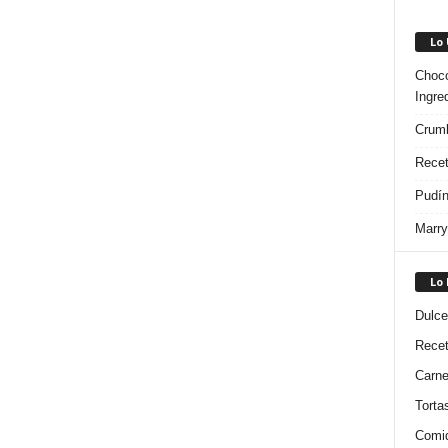
Lo
Choco
Ingre
Crumb
Recet
Pudín
Marry
Lo
Dulce
Rece
Carn
Torta
Comi