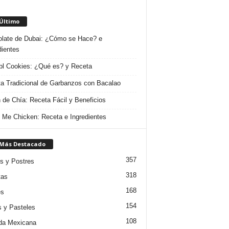
 Último
late de Dubai: ¿Cómo se Hace? e
dientes
l Cookies: ¿Qué es? y Receta
a Tradicional de Garbanzos con Bacalao
 de Chía: Receta Fácil y Beneficios
 Me Chicken: Receta e Ingredientes
 Más Destacado
357
s y Postres
318
tas
168
es
154
s y Pasteles
108
da Mexicana