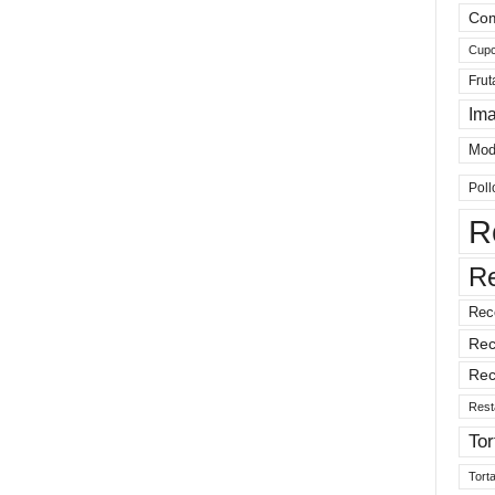
Com
Cup
Frut
Im
Mod
Poll
R
R
Rec
Rec
Rec
Rest
Tor
Tort