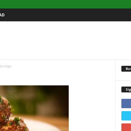
AD
lbondigas
Bu
Sí