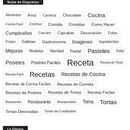
Nube de Etiquetas
Cocina
Arroz
Alimentos
Chocolate
Cerveza
Comida
Comidas
Como Hacer
Cocinar
Cocina Facil
Cumpleaños
Cupcakes
Fotos
Decoracion
Cupcake
Imagenes
Gastronomia
Frutas
Galletas
Ingredientes
Pasteles
Mejores
Modelos
Navidad
Pastel
Pollo
Receta
Postres
Postres Faciles
Receta de Torta
Recetas
Recetas de Cocina
Receta Facil
Recetas de Comida
Recetas de Cocina Faciles
Recetas de Tortas
Recetas de Postres
Recetas Faciles
Tortas
Torta
Restaurante
Restaurant
Restaurantes
Tortas Decoradas
Tortas de Cumpleaños
Lo Último