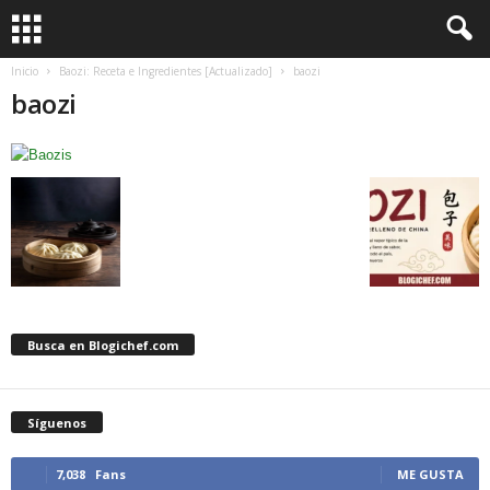
Inicio
Baozi: Receta e Ingredientes [Actualizado]
baozi
baozi
Busca en Blogichef.com
Síguenos
7,038
Fans
ME GUSTA