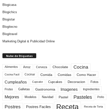
Blogicasa
Blogichics
Blogistar
Blogitecno
Blogitravel
Marketing Digital & Publicidad Online
Nube de Etiquetas
Cocina
Arroz
Alimentos
Chocolate
Cerveza
Comida
Comidas
Como Hacer
Cocinar
Cocina Facil
Cumpleaños
Cupcakes
Fotos
Decoracion
Cupcake
Imagenes
Gastronomia
Frutas
Galletas
Ingredientes
Pasteles
Mejores
Modelos
Navidad
Pastel
Pollo
Receta
Postres
Postres Faciles
Receta de Torta