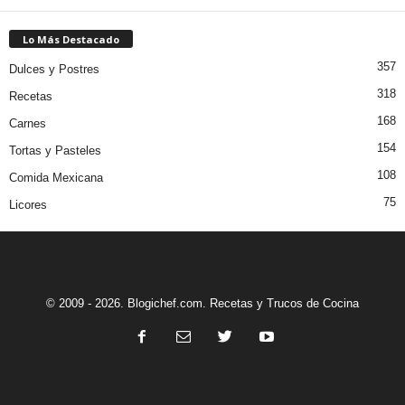
Lo Más Destacado
357
Dulces y Postres
318
Recetas
168
Carnes
154
Tortas y Pasteles
108
Comida Mexicana
75
Licores
© 2009 - 2026. Blogichef.com. Recetas y Trucos de Cocina