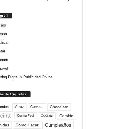
groll
cars
casa
chics
star
tecno
ravel
ting Digital & Publicidad Online
be de Etiquetas
Arroz
entos
Chocolate
Cerveza
cina
Comida
Cocinar
Cocina Facil
Cumpleaños
idas
Como Hacer