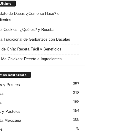
 Último
late de Dubai: ¿Cómo se Hace? e
dientes
l Cookies: ¿Qué es? y Receta
a Tradicional de Garbanzos con Bacalao
 de Chía: Receta Fácil y Beneficios
 Me Chicken: Receta e Ingredientes
 Más Destacado
357
s y Postres
318
tas
168
es
154
s y Pasteles
108
da Mexicana
75
es