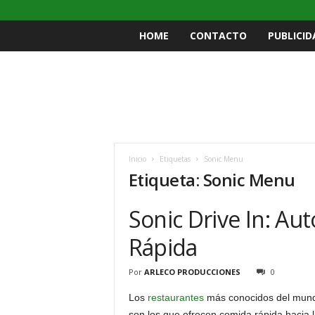
HOME
CONTACTO
PUBLICID
Inicio
Etiquetas
Sonic Menu
Etiqueta: Sonic Menu
Sonic Drive In: A
Rápida
Por
ARLECO PRODUCCIONES
0
Los
restaurantes
más conocidos del mundo
son los que ofrecen comida rápida hacia 