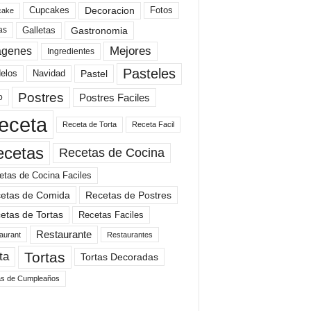
Cupcakes
Fotos
Decoracion
cake
Gastronomia
as
Galletas
Mejores
agenes
Ingredientes
Pasteles
elos
Navidad
Pastel
Postres
Postres Faciles
o
eceta
Receta de Torta
Receta Facil
ecetas
Recetas de Cocina
etas de Cocina Faciles
etas de Comida
Recetas de Postres
etas de Tortas
Recetas Faciles
Restaurante
aurant
Restaurantes
Tortas
ta
Tortas Decoradas
as de Cumpleaños