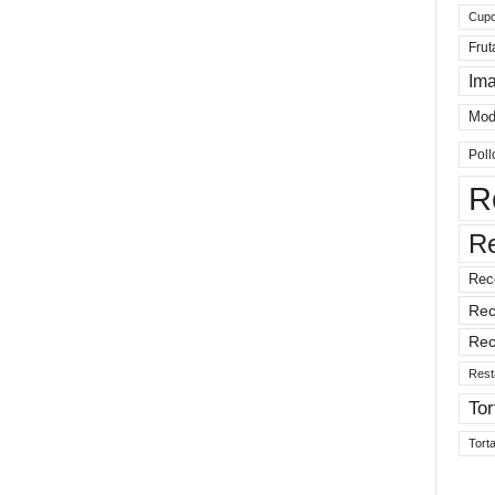
Cup
Frut
Im
Mod
Poll
R
R
Rec
Rec
Rec
Rest
Tor
Tort