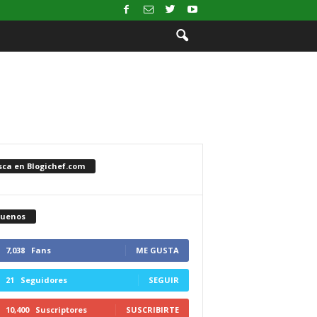
sca en Blogichef.com
guenos
7,038
Fans
ME GUSTA
21
Seguidores
SEGUIR
10,400
Suscriptores
SUSCRIBIRTE