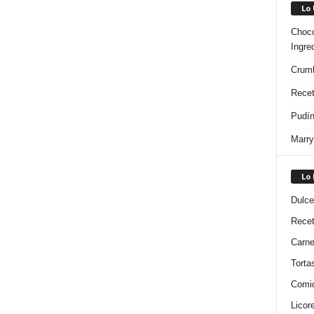
Lo
Choco
Ingre
Crumb
Recet
Pudín
Marry
Lo
Dulce
Rece
Carn
Torta
Comi
Licor