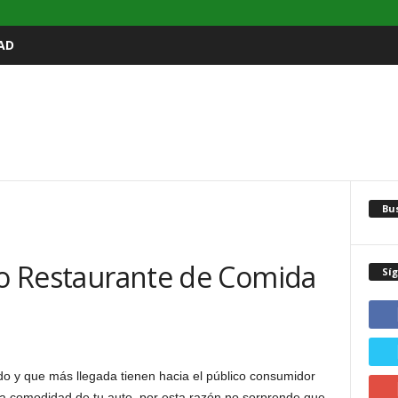
AD
Bu
uto Restaurante de Comida
Sí
 y que más llegada tienen hacia el público consumidor
la comodidad de tu auto, por esta razón no sorprende que