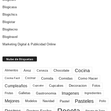
Blogicasa
Blogichics
Blogistar
Blogitecno
Blogitravel
Marketing Digital & Publicidad Online
Nube de Etiquetas
Cocina
Arroz
Alimentos
Chocolate
Cerveza
Comida
Comidas
Como Hacer
Cocinar
Cocina Facil
Cumpleaños
Cupcakes
Fotos
Decoracion
Cupcake
Imagenes
Gastronomia
Frutas
Galletas
Ingredientes
Pasteles
Mejores
Modelos
Navidad
Pastel
Pollo
Receta
Postres
Postres Faciles
Receta de Torta