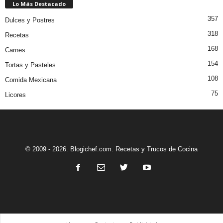
Lo Más Destacado
357
Dulces y Postres
318
Recetas
168
Carnes
154
Tortas y Pasteles
108
Comida Mexicana
75
Licores
© 2009 - 2026. Blogichef.com. Recetas y Trucos de Cocina