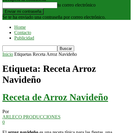
tu correo electrónico
Se te ha enviado una contraseña por correo electrónico.
Home
Contacto
Publicidad
Inicio
Etiquetas
Receta Arroz Navideño
Etiqueta: Receta Arroz
Navideño
Receta de Arroz Navideño
Por
ARLECO PRODUCCIONES
0
El
arroz navideño
es una receta típica para las fiestas, una