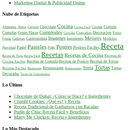
Marketing Digital & Publicidad Online
Nube de Etiquetas
Cocina
Comida
Chocolate
Alimentos
Arroz
Cerveza
Cocinar
Cocina Facil
Cumpleaños
Comidas
Como Hacer
Decoracion
Cupcakes
Fotos
Cupcake
Mejores
Imagenes
Gastronomia
Frutas
Galletas
Ingredientes
Modelos
Receta
Pasteles
Postres
Postres Faciles
Pastel
Navidad
Pollo
Recetas
Recetas de Cocina
Recetas de
Receta de Torta
Receta Facil
Recetas de Comida
Recetas de Postres
Recetas de Tortas
Cocina Faciles
Tortas
Torta
Restaurante
Tortas
Recetas Faciles
Restaurant
Restaurantes
Decoradas
Tortas de Cumpleaños
Lo Último
Chocolate de Dubai: ¿Cómo se Hace? e Ingredientes
Crumbl Cookies: ¿Qué es? y Receta
Receta Tradicional de Garbanzos con Bacalao
Pudín de Chía: Receta Fácil y Beneficios
Marry Me Chicken: Receta e Ingredientes
Lo Más Destacado