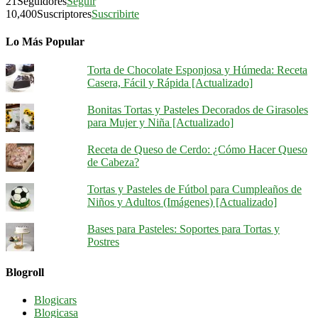
21
Seguidores
Seguir
10,400
Suscriptores
Suscribirte
Lo Más Popular
Torta de Chocolate Esponjosa y Húmeda: Receta
Casera, Fácil y Rápida [Actualizado]
Bonitas Tortas y Pasteles Decorados de Girasoles
para Mujer y Niña [Actualizado]
Receta de Queso de Cerdo: ¿Cómo Hacer Queso
de Cabeza?
Tortas y Pasteles de Fútbol para Cumpleaños de
Niños y Adultos (Imágenes) [Actualizado]
Bases para Pasteles: Soportes para Tortas y
Postres
Blogroll
Blogicars
Blogicasa