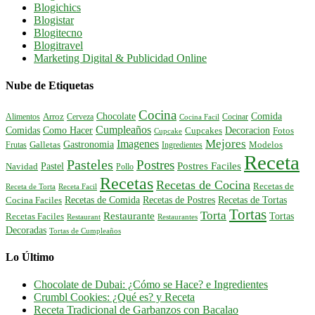
Blogichics
Blogistar
Blogitecno
Blogitravel
Marketing Digital & Publicidad Online
Nube de Etiquetas
Cocina
Comida
Chocolate
Alimentos
Arroz
Cerveza
Cocinar
Cocina Facil
Cumpleaños
Comidas
Como Hacer
Decoracion
Cupcakes
Fotos
Cupcake
Mejores
Imagenes
Gastronomia
Frutas
Galletas
Ingredientes
Modelos
Receta
Pasteles
Postres
Postres Faciles
Pastel
Navidad
Pollo
Recetas
Recetas de Cocina
Recetas de
Receta de Torta
Receta Facil
Recetas de Comida
Recetas de Postres
Recetas de Tortas
Cocina Faciles
Tortas
Torta
Restaurante
Tortas
Recetas Faciles
Restaurant
Restaurantes
Decoradas
Tortas de Cumpleaños
Lo Último
Chocolate de Dubai: ¿Cómo se Hace? e Ingredientes
Crumbl Cookies: ¿Qué es? y Receta
Receta Tradicional de Garbanzos con Bacalao