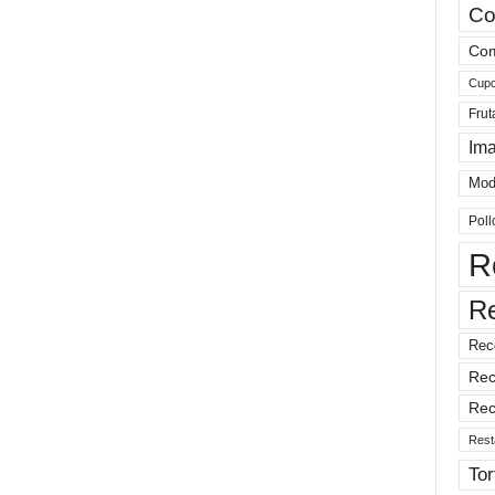
Co
Com
Cup
Frut
Im
Mod
Poll
R
R
Rec
Rec
Rec
Rest
Tor