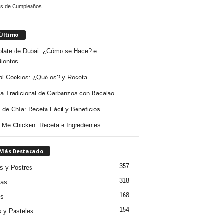
as de Cumpleaños
 Último
late de Dubai: ¿Cómo se Hace? e
dientes
l Cookies: ¿Qué es? y Receta
a Tradicional de Garbanzos con Bacalao
 de Chía: Receta Fácil y Beneficios
 Me Chicken: Receta e Ingredientes
 Más Destacado
357
s y Postres
318
tas
168
es
154
s y Pasteles