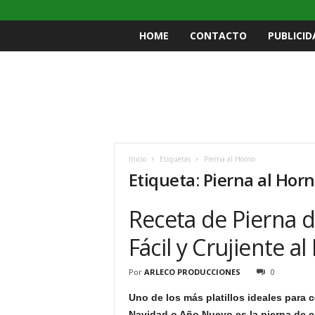
HOME
CONTACTO
PUBLICID
Inicio
Etiquetas
Pierna al Horno
Etiqueta: Pierna al Hor
Receta de Pierna 
Fácil y Crujiente a
Por
ARLECO PRODUCCIONES
0
Uno de los más platillos ideales para 
Navidad o Año Nuevo es la pierna de c