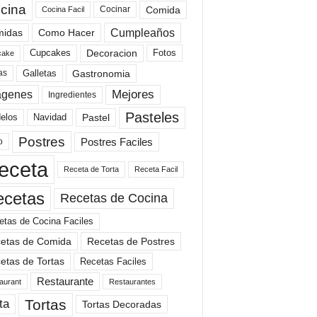
cina
Comida
Cocinar
Cocina Facil
Cumpleaños
idas
Como Hacer
Cupcakes
Fotos
Decoracion
cake
Gastronomia
as
Galletas
Mejores
agenes
Ingredientes
Pasteles
elos
Navidad
Pastel
Postres
Postres Faciles
o
eceta
Receta de Torta
Receta Facil
ecetas
Recetas de Cocina
etas de Cocina Faciles
etas de Comida
Recetas de Postres
etas de Tortas
Recetas Faciles
Restaurante
aurant
Restaurantes
Tortas
ta
Tortas Decoradas