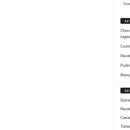
Tort
Lo
Choco
Ingre
Crumb
Recet
Pudín
Marry
Lo
Dulce
Rece
Carn
Torta