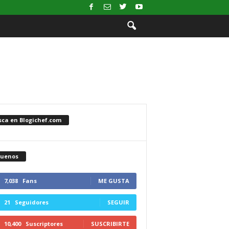
sca en Blogichef.com
guenos
7,038
Fans
ME GUSTA
21
Seguidores
SEGUIR
10,400
Suscriptores
SUSCRIBIRTE