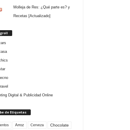
Molleja de Res: ¿Qué parte es? y
Recetas [Actualizado]
groll
cars
casa
chics
star
tecno
ravel
ting Digital & Publicidad Online
be de Etiquetas
Arroz
entos
Chocolate
Cerveza