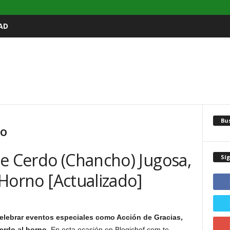
AD
Bu
no
de Cerdo (Chancho) Jugosa,
Sí
l Horno [Actualizado]
celebrar eventos especiales como Acción de Gracias,
erdo al horno
. En esta ocasión en Blogichef.com te