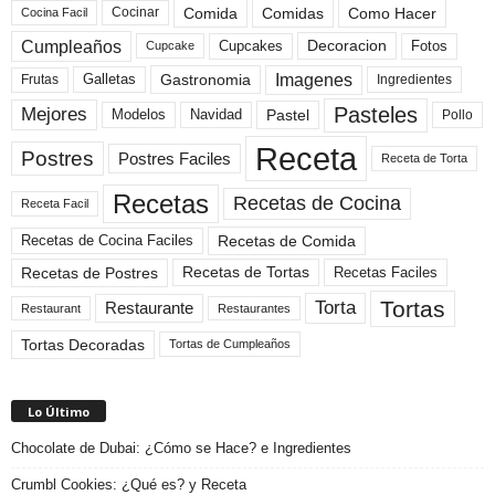
Comida
Comidas
Como Hacer
Cocinar
Cocina Facil
Cumpleaños
Cupcakes
Fotos
Decoracion
Cupcake
Imagenes
Gastronomia
Frutas
Galletas
Ingredientes
Pasteles
Mejores
Modelos
Navidad
Pastel
Pollo
Receta
Postres
Postres Faciles
Receta de Torta
Recetas
Recetas de Cocina
Receta Facil
Recetas de Comida
Recetas de Cocina Faciles
Recetas de Tortas
Recetas de Postres
Recetas Faciles
Tortas
Torta
Restaurante
Restaurant
Restaurantes
Tortas Decoradas
Tortas de Cumpleaños
Lo Último
Chocolate de Dubai: ¿Cómo se Hace? e Ingredientes
Crumbl Cookies: ¿Qué es? y Receta