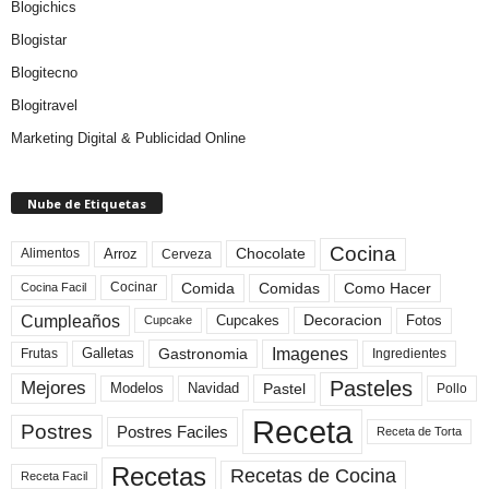
Blogichics
Blogistar
Blogitecno
Blogitravel
Marketing Digital & Publicidad Online
Nube de Etiquetas
Cocina
Arroz
Alimentos
Chocolate
Cerveza
Comida
Comidas
Como Hacer
Cocinar
Cocina Facil
Cumpleaños
Cupcakes
Fotos
Decoracion
Cupcake
Imagenes
Gastronomia
Frutas
Galletas
Ingredientes
Pasteles
Mejores
Modelos
Navidad
Pastel
Pollo
Receta
Postres
Postres Faciles
Receta de Torta
Recetas
Recetas de Cocina
Receta Facil