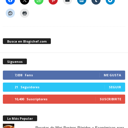
Busca en Blogichef.com
Síguenos
7,038
Fans
ME GUSTA
21
Seguidores
SEGUIR
10,400
Suscriptores
SUSCRIBIRTE
Lo Más Popular
Recetas de Mini Postres Rápidos y Económicos para