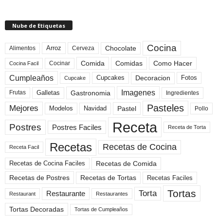
Nube de Etiquetas
Cocina
Arroz
Alimentos
Chocolate
Cerveza
Comida
Comidas
Como Hacer
Cocinar
Cocina Facil
Cumpleaños
Cupcakes
Fotos
Decoracion
Cupcake
Imagenes
Gastronomia
Frutas
Galletas
Ingredientes
Pasteles
Mejores
Modelos
Navidad
Pastel
Pollo
Receta
Postres
Postres Faciles
Receta de Torta
Recetas
Recetas de Cocina
Receta Facil
Recetas de Comida
Recetas de Cocina Faciles
Recetas de Tortas
Recetas de Postres
Recetas Faciles
Tortas
Torta
Restaurante
Restaurant
Restaurantes
Tortas Decoradas
Tortas de Cumpleaños