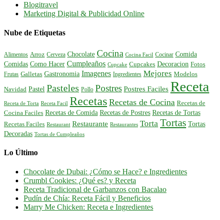
Blogitravel
Marketing Digital & Publicidad Online
Nube de Etiquetas
Cocina
Comida
Chocolate
Alimentos
Arroz
Cerveza
Cocinar
Cocina Facil
Cumpleaños
Comidas
Como Hacer
Decoracion
Cupcakes
Fotos
Cupcake
Mejores
Imagenes
Gastronomia
Frutas
Galletas
Ingredientes
Modelos
Receta
Pasteles
Postres
Postres Faciles
Pastel
Navidad
Pollo
Recetas
Recetas de Cocina
Recetas de
Receta de Torta
Receta Facil
Recetas de Comida
Recetas de Postres
Recetas de Tortas
Cocina Faciles
Tortas
Torta
Restaurante
Tortas
Recetas Faciles
Restaurant
Restaurantes
Decoradas
Tortas de Cumpleaños
Lo Último
Chocolate de Dubai: ¿Cómo se Hace? e Ingredientes
Crumbl Cookies: ¿Qué es? y Receta
Receta Tradicional de Garbanzos con Bacalao
Pudín de Chía: Receta Fácil y Beneficios
Marry Me Chicken: Receta e Ingredientes