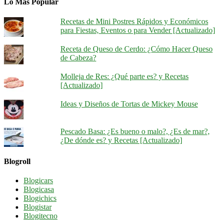
Lo Más Popular
Recetas de Mini Postres Rápidos y Económicos
para Fiestas, Eventos o para Vender [Actualizado]
Receta de Queso de Cerdo: ¿Cómo Hacer Queso
de Cabeza?
Molleja de Res: ¿Qué parte es? y Recetas
[Actualizado]
Ideas y Diseños de Tortas de Mickey Mouse
Pescado Basa: ¿Es bueno o malo?, ¿Es de mar?,
¿De dónde es? y Recetas [Actualizado]
Blogroll
Blogicars
Blogicasa
Blogichics
Blogistar
Blogitecno