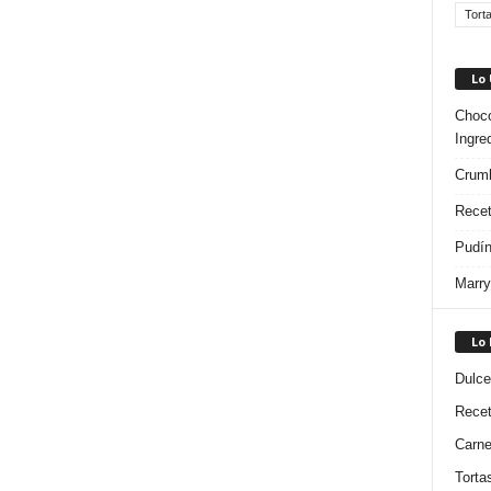
Tort
Lo
Choco
Ingre
Crumb
Recet
Pudín
Marry
Lo
Dulce
Rece
Carn
Torta