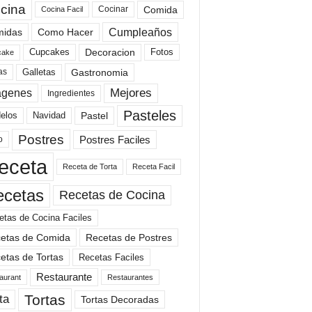
cina
Comida
Cocinar
Cocina Facil
Cumpleaños
idas
Como Hacer
Cupcakes
Fotos
Decoracion
cake
Gastronomia
as
Galletas
Mejores
agenes
Ingredientes
Pasteles
elos
Navidad
Pastel
Postres
Postres Faciles
o
eceta
Receta de Torta
Receta Facil
ecetas
Recetas de Cocina
etas de Cocina Faciles
etas de Comida
Recetas de Postres
etas de Tortas
Recetas Faciles
Restaurante
aurant
Restaurantes
Tortas
ta
Tortas Decoradas