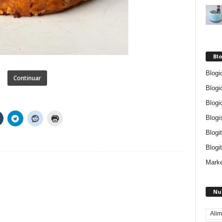
Blo
Blogi
Continuar
Blogi
Blogi
Blogi
Blogi
Blogit
Marke
Nu
Alim