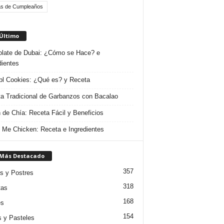
as de Cumpleaños
 Último
late de Dubai: ¿Cómo se Hace? e
dientes
l Cookies: ¿Qué es? y Receta
a Tradicional de Garbanzos con Bacalao
 de Chía: Receta Fácil y Beneficios
 Me Chicken: Receta e Ingredientes
 Más Destacado
357
s y Postres
318
tas
168
es
154
s y Pasteles