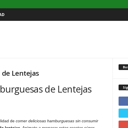
AD
Bu
 de Lentejas
urguesas de Lentejas
Sí
ilidad de
comer deliciosas hamburguesas sin consumir
e lentejas
. Anímate a preparar estas recetas súper