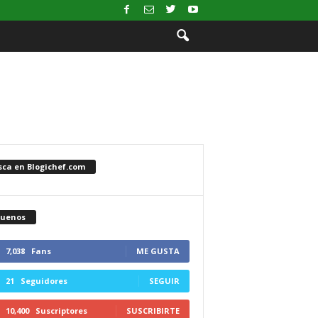
sca en Blogichef.com
guenos
7,038
Fans
ME GUSTA
21
Seguidores
SEGUIR
10,400
Suscriptores
SUSCRIBIRTE