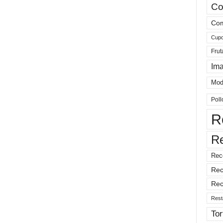
Co
Com
Cup
Frut
Im
Mod
Poll
R
R
Rec
Rec
Rec
Rest
Tor