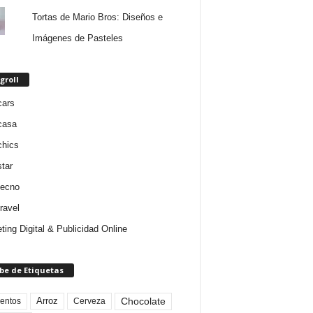
Tortas de Mario Bros: Diseños e
Imágenes de Pasteles
groll
cars
casa
chics
star
tecno
ravel
ting Digital & Publicidad Online
be de Etiquetas
Arroz
entos
Chocolate
Cerveza