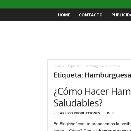
HOME
CONTACTO
PUBLICID
Inicio
Etiquetas
Hamburguesa de Lentejas
Etiqueta: Hamburguesa
¿Cómo Hacer Hamb
Saludables?
Por
ARLECO PRODUCCIONES
0
En Blogichef.com te proponemos la posib
carne
. ¿Cómo? Con las
hamburguesas d