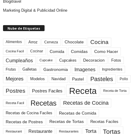
Blogitravel
Marketing Digital & Publicidad Online
Nube de Etiquetas
Cocina
Arroz
Alimentos
Chocolate
Cerveza
Comida
Comidas
Como Hacer
Cocinar
Cocina Facil
Cumpleaños
Cupcakes
Fotos
Decoracion
Cupcake
Imagenes
Gastronomia
Frutas
Galletas
Ingredientes
Pasteles
Mejores
Modelos
Navidad
Pastel
Pollo
Receta
Postres
Postres Faciles
Receta de Torta
Recetas
Recetas de Cocina
Receta Facil
Recetas de Comida
Recetas de Cocina Faciles
Recetas de Tortas
Recetas de Postres
Recetas Faciles
Tortas
Torta
Restaurante
Restaurant
Restaurantes