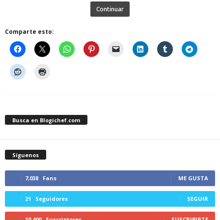
Continuar
Comparte esto:
Busca en Blogichef.com
Síguenos
7,038
Fans
ME GUSTA
21
Seguidores
SEGUIR
10,400
Suscriptores
SUSCRIBIRTE