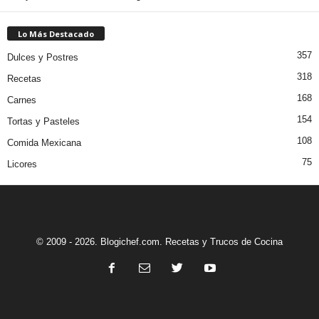
Lo Más Destacado
357
Dulces y Postres
318
Recetas
168
Carnes
154
Tortas y Pasteles
108
Comida Mexicana
75
Licores
© 2009 - 2026. Blogichef.com. Recetas y Trucos de Cocina