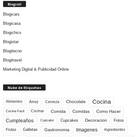
Blogroll
Blogicars
Blogicasa
Blogichics
Blogistar
Blogitecno
Blogitravel
Marketing Digital & Publicidad Online
Nube de Etiquetas
Cocina
Arroz
Alimentos
Chocolate
Cerveza
Comida
Comidas
Como Hacer
Cocinar
Cocina Facil
Cumpleaños
Cupcakes
Fotos
Decoracion
Cupcake
Imagenes
Gastronomia
Frutas
Galletas
Ingredientes