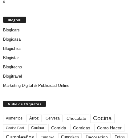
Blogroll
Blogicars
Blogicasa
Blogichics
Blogistar
Blogitecno
Blogitravel
Marketing Digital & Publicidad Online
Nube de Etiquetas
Cocina
Arroz
Alimentos
Chocolate
Cerveza
Comida
Comidas
Como Hacer
Cocinar
Cocina Facil
Cumpleaños
Cupcakes
Fotos
Decoracion
Cupcake