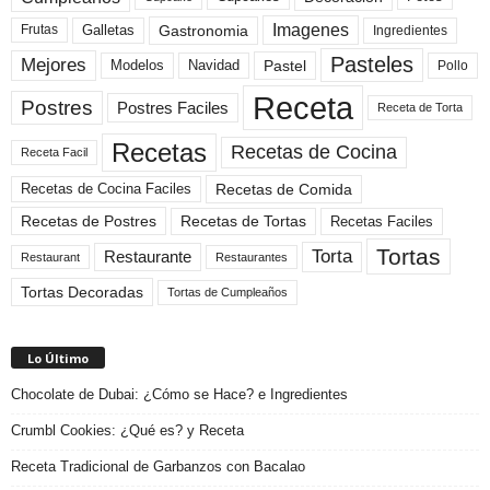
Imagenes
Gastronomia
Frutas
Galletas
Ingredientes
Pasteles
Mejores
Modelos
Navidad
Pastel
Pollo
Receta
Postres
Postres Faciles
Receta de Torta
Recetas
Recetas de Cocina
Receta Facil
Recetas de Comida
Recetas de Cocina Faciles
Recetas de Tortas
Recetas de Postres
Recetas Faciles
Tortas
Torta
Restaurante
Restaurant
Restaurantes
Tortas Decoradas
Tortas de Cumpleaños
Lo Último
Chocolate de Dubai: ¿Cómo se Hace? e Ingredientes
Crumbl Cookies: ¿Qué es? y Receta
Receta Tradicional de Garbanzos con Bacalao