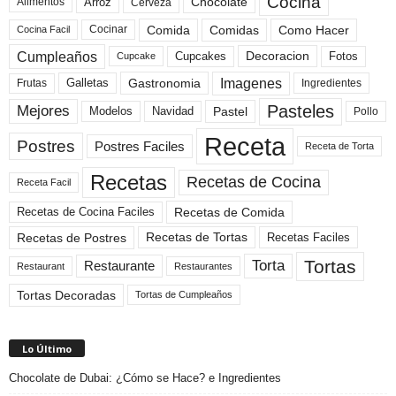
Cocina
Arroz
Alimentos
Chocolate
Cerveza
Comida
Comidas
Como Hacer
Cocinar
Cocina Facil
Cumpleaños
Cupcakes
Fotos
Decoracion
Cupcake
Imagenes
Gastronomia
Frutas
Galletas
Ingredientes
Pasteles
Mejores
Modelos
Navidad
Pastel
Pollo
Receta
Postres
Postres Faciles
Receta de Torta
Recetas
Recetas de Cocina
Receta Facil
Recetas de Comida
Recetas de Cocina Faciles
Recetas de Tortas
Recetas de Postres
Recetas Faciles
Tortas
Torta
Restaurante
Restaurant
Restaurantes
Tortas Decoradas
Tortas de Cumpleaños
Lo Último
Chocolate de Dubai: ¿Cómo se Hace? e Ingredientes