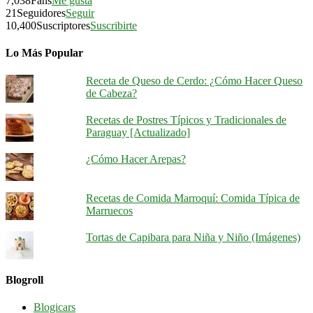
7,038
Fans
Me gusta
21
Seguidores
Seguir
10,400
Suscriptores
Suscribirte
Lo Más Popular
Receta de Queso de Cerdo: ¿Cómo Hacer Queso
de Cabeza?
Recetas de Postres Típicos y Tradicionales de
Paraguay [Actualizado]
¿Cómo Hacer Arepas?
Recetas de Comida Marroquí: Comida Típica de
Marruecos
Tortas de Capibara para Niña y Niño (Imágenes)
Blogroll
Blogicars