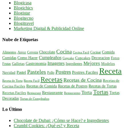
Blogicasa
Blogichics
Blogistar
Blogitecno
Blogitravel
Marketing Digital & Publicidad Online
Nube de Etiquetas
Cocina
Comida
Chocolate
Alimentos
Arroz
Cerveza
Cocinar
Cocina Facil
Cumpleaños
Comidas
Como Hacer
Decoracion
Cupcakes
Fotos
Cupcake
Mejores
Imagenes
Gastronomia
Frutas
Galletas
Ingredientes
Modelos
Receta
Pasteles
Postres
Postres Faciles
Pastel
Navidad
Pollo
Recetas
Recetas de Cocina
Recetas de
Receta de Torta
Receta Facil
Recetas de Comida
Recetas de Postres
Recetas de Tortas
Cocina Faciles
Tortas
Torta
Restaurante
Tortas
Recetas Faciles
Restaurant
Restaurantes
Decoradas
Tortas de Cumpleaños
Lo Último
Chocolate de Dubai: ¿Cómo se Hace? e Ingredientes
Crumbl Cookies: ¿Qué es? y Receta