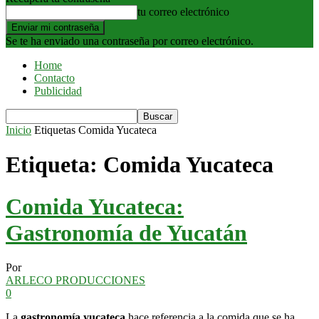
tu correo electrónico
Se te ha enviado una contraseña por correo electrónico.
Home
Contacto
Publicidad
Inicio
Etiquetas
Comida Yucateca
Etiqueta: Comida Yucateca
Comida Yucateca:
Gastronomía de Yucatán
Por
ARLECO PRODUCCIONES
0
La
gastronomía yucateca
hace referencia a la comida que se ha