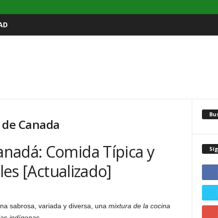
AD
Bu
a de Canada
nadá: Comida Típica y
Sí
ales [Actualizado]
na sabrosa, variada y diversa, una
mixtura de la cocina
las indígenas.