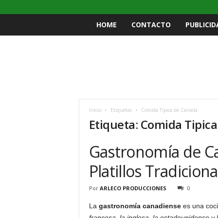
HOME
CONTACTO
PUBLICID
Inicio
Etiquetas
Comida Tipica de Canada
Etiqueta: Comida Tipic
Gastronomía de Ca
Platillos Tradicion
Por
ARLECO PRODUCCIONES
0
La
gastronomía canadiense
es una coci
francesa, la inglesa, la estadounidense y 