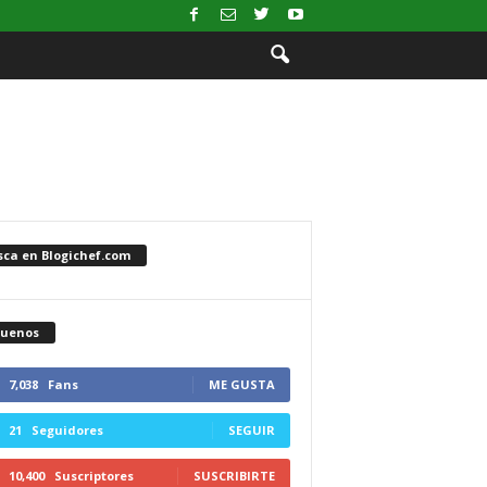
sca en Blogichef.com
guenos
7,038
Fans
ME GUSTA
21
Seguidores
SEGUIR
10,400
Suscriptores
SUSCRIBIRTE