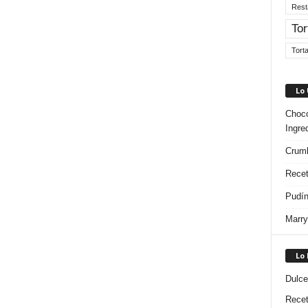
Rest
Tor
Tort
Lo
Choco
Ingre
Crumb
Recet
Pudín
Marry
Lo
Dulce
Rece