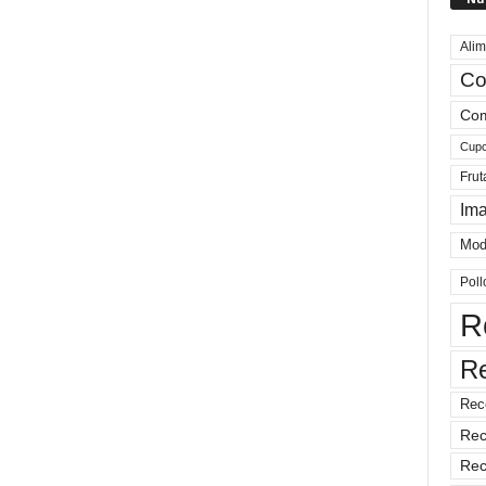
Alim
Co
Com
Cup
Frut
Im
Mod
Poll
R
R
Rec
Rec
Rec