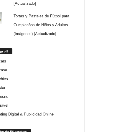
[Actualizado]
Tortas y Pasteles de Fútbol para
Cumpleaños de Niños y Adultos
(Imágenes) [Actualizado]
groll
cars
casa
chics
star
tecno
ravel
ting Digital & Publicidad Online
be de Etiquetas