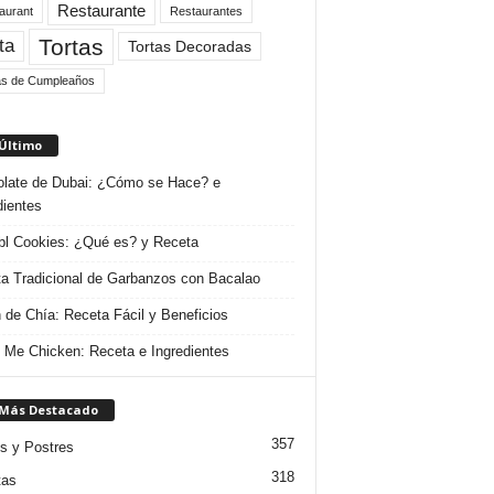
Restaurante
aurant
Restaurantes
Tortas
ta
Tortas Decoradas
as de Cumpleaños
 Último
late de Dubai: ¿Cómo se Hace? e
dientes
l Cookies: ¿Qué es? y Receta
a Tradicional de Garbanzos con Bacalao
 de Chía: Receta Fácil y Beneficios
 Me Chicken: Receta e Ingredientes
 Más Destacado
357
s y Postres
318
tas