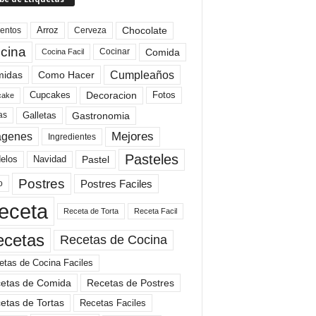
Arroz
entos
Chocolate
Cerveza
cina
Comida
Cocinar
Cocina Facil
Cumpleaños
idas
Como Hacer
Cupcakes
Fotos
Decoracion
cake
Gastronomia
as
Galletas
Mejores
agenes
Ingredientes
Pasteles
elos
Navidad
Pastel
Postres
Postres Faciles
o
eceta
Receta de Torta
Receta Facil
ecetas
Recetas de Cocina
etas de Cocina Faciles
etas de Comida
Recetas de Postres
etas de Tortas
Recetas Faciles