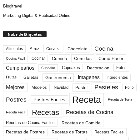
Blogitravel
Marketing Digital & Publicidad Online
Nube de Etiquetas
Cocina
Arroz
Alimentos
Chocolate
Cerveza
Comida
Comidas
Como Hacer
Cocinar
Cocina Facil
Cumpleaños
Cupcakes
Fotos
Decoracion
Cupcake
Imagenes
Gastronomia
Frutas
Galletas
Ingredientes
Pasteles
Mejores
Modelos
Navidad
Pastel
Pollo
Receta
Postres
Postres Faciles
Receta de Torta
Recetas
Recetas de Cocina
Receta Facil
Recetas de Comida
Recetas de Cocina Faciles
Recetas de Tortas
Recetas de Postres
Recetas Faciles