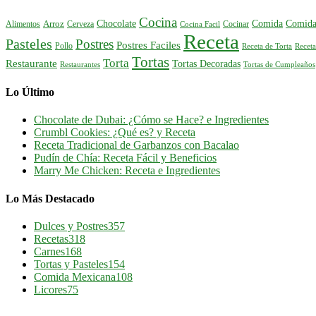
Cocina
Comida
Comida
Chocolate
Alimentos
Arroz
Cerveza
Cocinar
Cocina Facil
Receta
Pasteles
Postres
Postres Faciles
Pollo
Receta de Torta
Receta
Tortas
Torta
Restaurante
Tortas Decoradas
Tortas de Cumpleaños
Restaurantes
Lo Último
Chocolate de Dubai: ¿Cómo se Hace? e Ingredientes
Crumbl Cookies: ¿Qué es? y Receta
Receta Tradicional de Garbanzos con Bacalao
Pudín de Chía: Receta Fácil y Beneficios
Marry Me Chicken: Receta e Ingredientes
Lo Más Destacado
Dulces y Postres
357
Recetas
318
Carnes
168
Tortas y Pasteles
154
Comida Mexicana
108
Licores
75