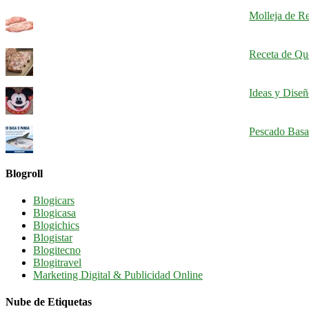
Molleja de Re
Receta de Qu
Ideas y Dise
Pescado Basa
Blogroll
Blogicars
Blogicasa
Blogichics
Blogistar
Blogitecno
Blogitravel
Marketing Digital & Publicidad Online
Nube de Etiquetas