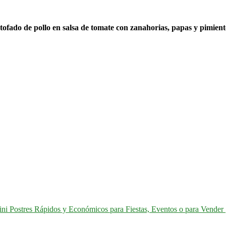
 estofado de pollo en salsa de tomate con zanahorias, papas y pimient
ni Postres Rápidos y Económicos para Fiestas, Eventos o para Vender 