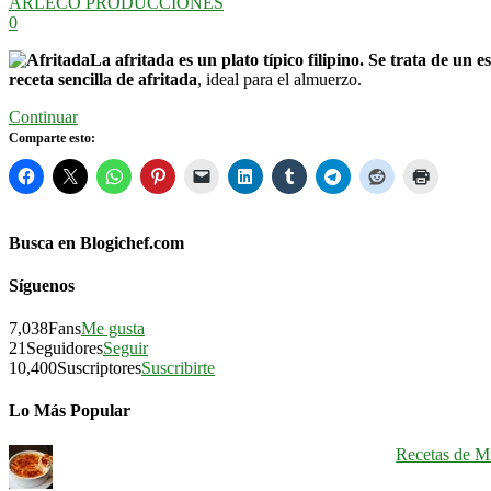
ARLECO PRODUCCIONES
0
La afritada es un plato típico filipino. Se trata de un
receta sencilla de afritada
, ideal para el almuerzo.
Continuar
Comparte esto:
Busca en Blogichef.com
Síguenos
7,038
Fans
Me gusta
21
Seguidores
Seguir
10,400
Suscriptores
Suscribirte
Lo Más Popular
Recetas de Mi