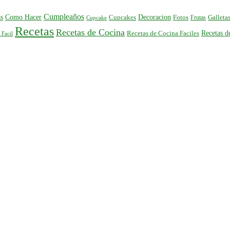
Cumpleaños
s
Como Hacer
Decoracion
Cupcakes
Fotos
Frutas
Galleta
Cupcake
Recetas
Recetas de Cocina
Recetas 
Recetas de Cocina Faciles
 Facil