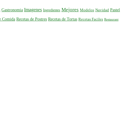
Mejores
Imagenes
Gastronomia
Pastel
s
Ingredientes
Modelos
Navidad
de Comida
Recetas de Postres
Recetas de Tortas
Recetas Faciles
Restaurant