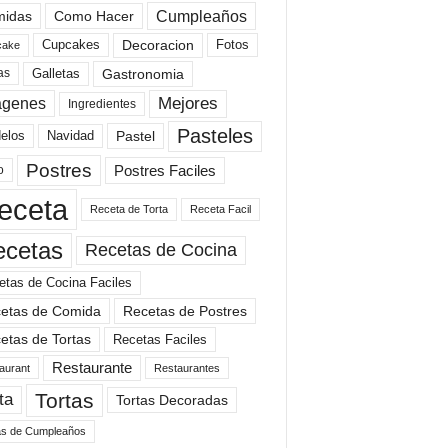
Cumpleaños
idas
Como Hacer
Cupcakes
Fotos
Decoracion
cake
Gastronomia
as
Galletas
Mejores
agenes
Ingredientes
Pasteles
elos
Navidad
Pastel
Postres
Postres Faciles
o
eceta
Receta de Torta
Receta Facil
ecetas
Recetas de Cocina
etas de Cocina Faciles
etas de Comida
Recetas de Postres
etas de Tortas
Recetas Faciles
Restaurante
aurant
Restaurantes
Tortas
ta
Tortas Decoradas
as de Cumpleaños