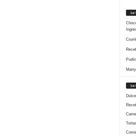
Lo
Choco
Ingre
Crumb
Recet
Pudín
Marry
Lo
Dulce
Rece
Carn
Torta
Comi