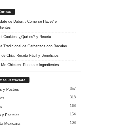
 Último
late de Dubai: ¿Cómo se Hace? e
dientes
l Cookies: ¿Qué es? y Receta
a Tradicional de Garbanzos con Bacalao
 de Chía: Receta Fácil y Beneficios
 Me Chicken: Receta e Ingredientes
 Más Destacado
357
s y Postres
318
tas
168
es
154
s y Pasteles
108
da Mexicana