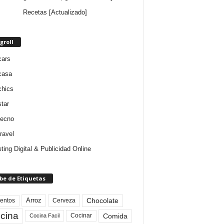
Recetas [Actualizado]
groll
cars
casa
chics
star
tecno
ravel
ting Digital & Publicidad Online
be de Etiquetas
Arroz
entos
Chocolate
Cerveza
cina
Comida
Cocinar
Cocina Facil