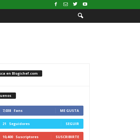
sca en Blogichef.com
guenos
7,038
Fans
ME GUSTA
21
Seguidores
SEGUIR
10,400
Suscriptores
SUSCRIBIRTE