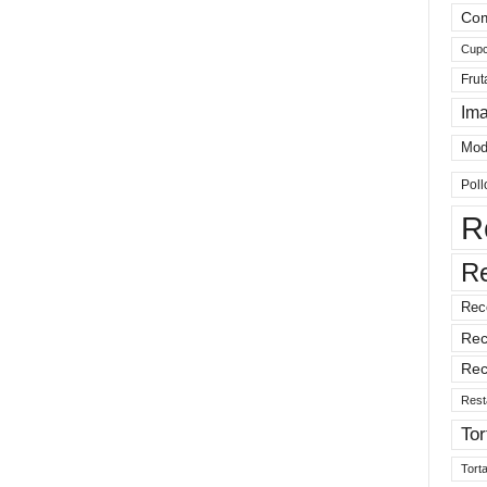
Com
Cup
Frut
Im
Mod
Poll
R
R
Rec
Rec
Rec
Rest
Tor
Tort