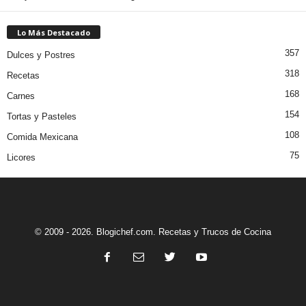
Lo Más Destacado
357
Dulces y Postres
318
Recetas
168
Carnes
154
Tortas y Pasteles
108
Comida Mexicana
75
Licores
© 2009 - 2026. Blogichef.com. Recetas y Trucos de Cocina