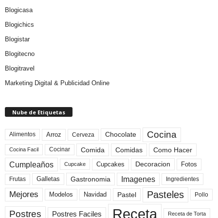
Blogicasa
Blogichics
Blogistar
Blogitecno
Blogitravel
Marketing Digital & Publicidad Online
Nube de Etiquetas
Cocina
Arroz
Alimentos
Chocolate
Cerveza
Comida
Comidas
Como Hacer
Cocinar
Cocina Facil
Cumpleaños
Cupcakes
Fotos
Decoracion
Cupcake
Imagenes
Gastronomia
Frutas
Galletas
Ingredientes
Pasteles
Mejores
Modelos
Navidad
Pastel
Pollo
Receta
Postres
Postres Faciles
Receta de Torta