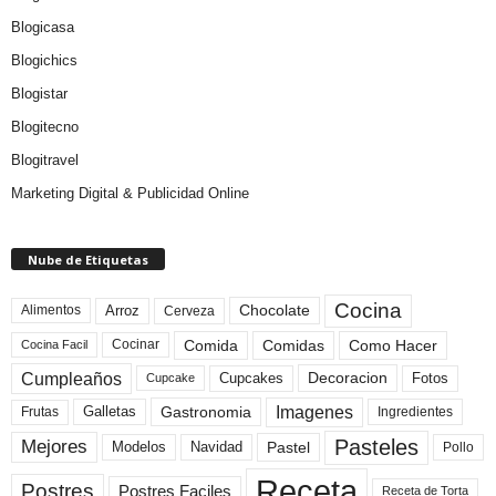
Blogicasa
Blogichics
Blogistar
Blogitecno
Blogitravel
Marketing Digital & Publicidad Online
Nube de Etiquetas
Cocina
Arroz
Alimentos
Chocolate
Cerveza
Comida
Comidas
Como Hacer
Cocinar
Cocina Facil
Cumpleaños
Cupcakes
Fotos
Decoracion
Cupcake
Imagenes
Gastronomia
Frutas
Galletas
Ingredientes
Pasteles
Mejores
Modelos
Navidad
Pastel
Pollo
Receta
Postres
Postres Faciles
Receta de Torta