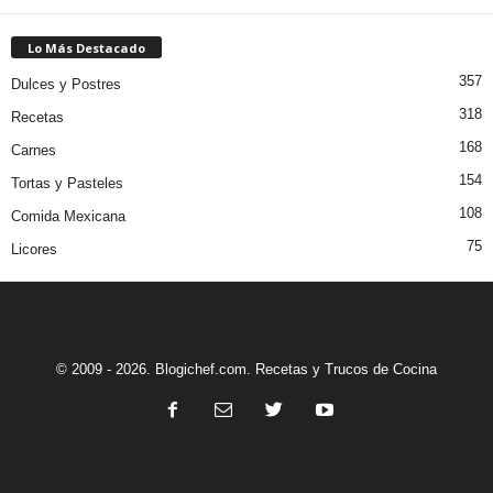
Lo Más Destacado
357
Dulces y Postres
318
Recetas
168
Carnes
154
Tortas y Pasteles
108
Comida Mexicana
75
Licores
© 2009 - 2026. Blogichef.com. Recetas y Trucos de Cocina