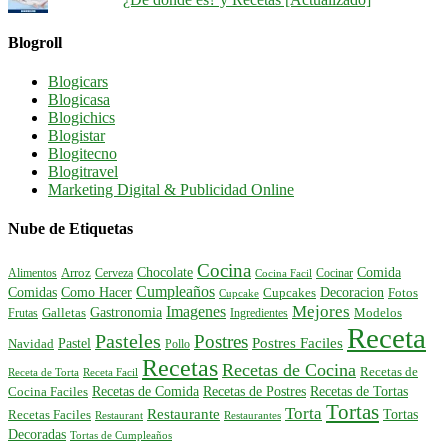
Blogroll
Blogicars
Blogicasa
Blogichics
Blogistar
Blogitecno
Blogitravel
Marketing Digital & Publicidad Online
Nube de Etiquetas
Cocina
Comida
Chocolate
Alimentos
Arroz
Cerveza
Cocinar
Cocina Facil
Cumpleaños
Comidas
Como Hacer
Decoracion
Cupcakes
Fotos
Cupcake
Mejores
Imagenes
Gastronomia
Frutas
Galletas
Ingredientes
Modelos
Receta
Pasteles
Postres
Postres Faciles
Pastel
Navidad
Pollo
Recetas
Recetas de Cocina
Recetas de
Receta de Torta
Receta Facil
Recetas de Comida
Recetas de Postres
Recetas de Tortas
Cocina Faciles
Tortas
Torta
Restaurante
Tortas
Recetas Faciles
Restaurant
Restaurantes
Decoradas
Tortas de Cumpleaños