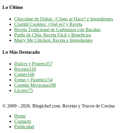
Lo Último
Chocolate de Dubai: ¿Cómo se Hace? e Ingredientes
Crumbl Cookies: ¿Qué es? y Receta
Receta Tradicional de Garbanzos con Bacalao
Pudín de Chía: Receta Fácil y Beneficios
Marry Me Chicken: Receta e Ingredientes
Lo Más Destacado
Dulces y Postres
357
Recetas
318
Carnes
168
Tortas y Pasteles
154
Comida Mexicana
108
Licores
75
© 2009 - 2026. Blogichef.com. Recetas y Trucos de Cocina
Home
Contacto
Publicidad