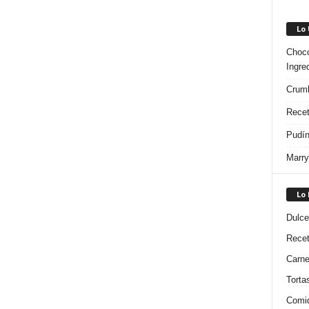
Lo
Choco
Ingre
Crumb
Recet
Pudín
Marry
Lo
Dulce
Rece
Carn
Torta
Comi