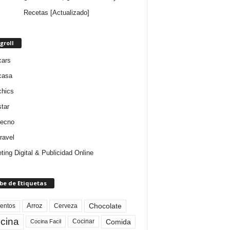
Recetas [Actualizado]
groll
cars
casa
chics
star
tecno
ravel
ting Digital & Publicidad Online
be de Etiquetas
Arroz
entos
Chocolate
Cerveza
cina
Comida
Cocinar
Cocina Facil