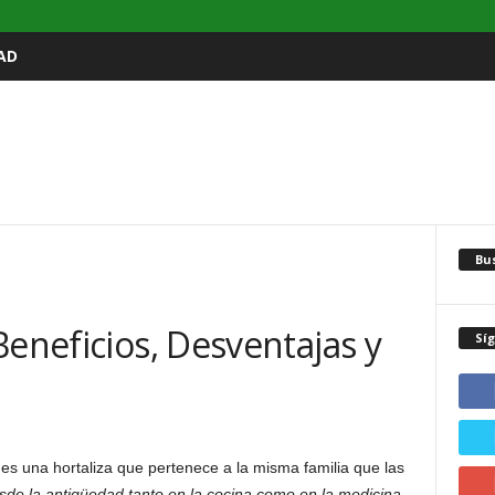
AD
Bu
Beneficios, Desventajas y
Sí
es una hortaliza que pertenece a la misma familia que las
esde la antigüedad tanto en la cocina como en la medicina
.