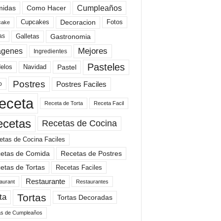
Cumpleaños
idas
Como Hacer
Cupcakes
Fotos
Decoracion
cake
Gastronomia
as
Galletas
Mejores
agenes
Ingredientes
Pasteles
elos
Navidad
Pastel
Postres
Postres Faciles
o
eceta
Receta de Torta
Receta Facil
ecetas
Recetas de Cocina
etas de Cocina Faciles
etas de Comida
Recetas de Postres
etas de Tortas
Recetas Faciles
Restaurante
aurant
Restaurantes
Tortas
ta
Tortas Decoradas
as de Cumpleaños