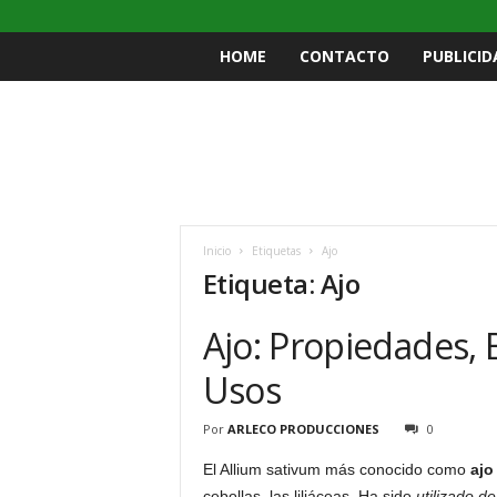
HOME
CONTACTO
PUBLICID
Inicio
Etiquetas
Ajo
Etiqueta: Ajo
Ajo: Propiedades, 
Usos
Por
ARLECO PRODUCCIONES
0
El Allium sativum más conocido como
ajo
cebollas, las liliáceas. Ha sido
utilizado d