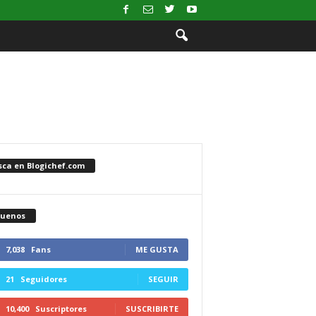
sca en Blogichef.com
guenos
7,038
Fans
ME GUSTA
21
Seguidores
SEGUIR
10,400
Suscriptores
SUSCRIBIRTE