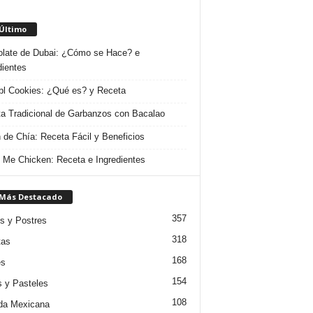
 Último
late de Dubai: ¿Cómo se Hace? e
dientes
l Cookies: ¿Qué es? y Receta
a Tradicional de Garbanzos con Bacalao
 de Chía: Receta Fácil y Beneficios
 Me Chicken: Receta e Ingredientes
 Más Destacado
357
s y Postres
318
tas
168
es
154
s y Pasteles
108
da Mexicana