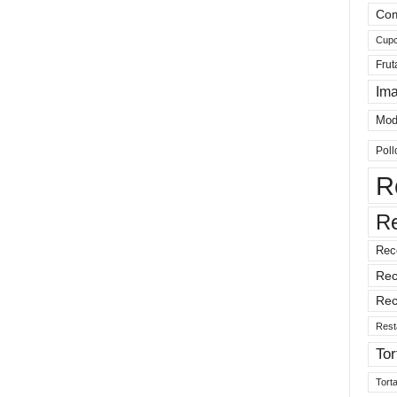
Com
Cup
Frut
Im
Mod
Poll
R
R
Rec
Rec
Rec
Rest
Tor
Tort