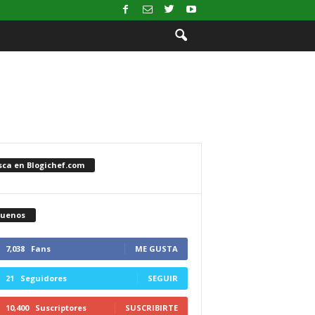
sca en Blogichef.com
guenos
7,038
Fans
ME GUSTA
21
Seguidores
SEGUIR
10,400
Suscriptores
SUSCRIBIRTE