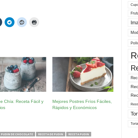
Cup
Frut
Im
Mod
Poll
R
R
Rec
Rec
Rec
e Chía: Receta Fácil y
Mejores Postres Fríos Fáciles,
Rest
ios
Rápidos y Económicos
Tor
Tort
PUDIN DE CHOCOLATE
RECETA DE PUDIN
RECETA PUDIN