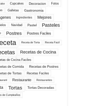
Cupcakes
Fotos
Decoracion
cake
Gastronomia
as
Galletas
Mejores
agenes
Ingredientes
Pasteles
elos
Navidad
Pastel
Postres
Postres Faciles
o
eceta
Receta de Torta
Receta Facil
ecetas
Recetas de Cocina
etas de Cocina Faciles
etas de Comida
Recetas de Postres
etas de Tortas
Recetas Faciles
Restaurante
aurant
Restaurantes
Tortas
ta
Tortas Decoradas
as de Cumpleaños