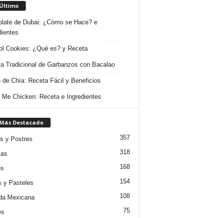
 Último
late de Dubai: ¿Cómo se Hace? e
dientes
l Cookies: ¿Qué es? y Receta
a Tradicional de Garbanzos con Bacalao
 de Chía: Receta Fácil y Beneficios
 Me Chicken: Receta e Ingredientes
 Más Destacado
357
s y Postres
318
tas
168
es
154
s y Pasteles
108
da Mexicana
75
es