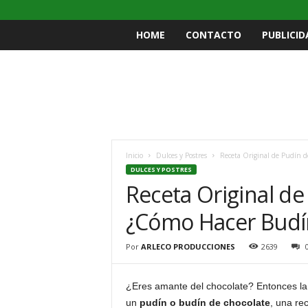
HOME
CONTACTO
PUBLICID
Inicio
Dulces y Postres
Receta Original de Pudín d
DULCES Y POSTRES
Receta Original de
¿Cómo Hacer Budí
Por
ARLECO PRODUCCIONES
2639
¿Eres amante del chocolate? Entonces la
un
pudín o budín de chocolate
, una rec