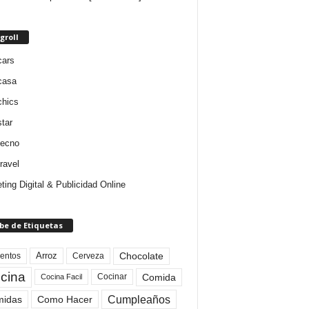
groll
cars
casa
chics
star
tecno
ravel
ting Digital & Publicidad Online
be de Etiquetas
Arroz
entos
Chocolate
Cerveza
cina
Comida
Cocinar
Cocina Facil
Cumpleaños
idas
Como Hacer