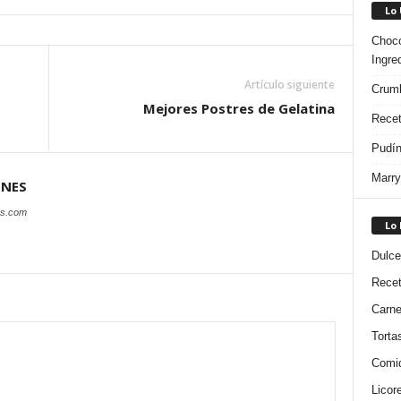
Lo
Choco
Ingre
Artículo siguiente
Crumb
Mejores Postres de Gelatina
Recet
Pudín
Marry
ONES
es.com
Lo
Dulce
Rece
Carn
Torta
Comi
Licor