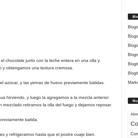
Blo
Blogi
Blogi
Blogi
Blogi
l chocolate junto con la leche entera en una olla y
Blogi
odo y obtengamos una textura cremosa.
Blogit
Marke
el azúcar, y las yemas de huevo previamente batidas.
gua hirviendo, y luego la agregamos a la mezcla anterior.
Nu
mezclado retiramos la olla del fuego y dejamos reposar.
Alim
previamente batida.
Co
Com
s y refrigeramos hasta que el postre cuaje bien.