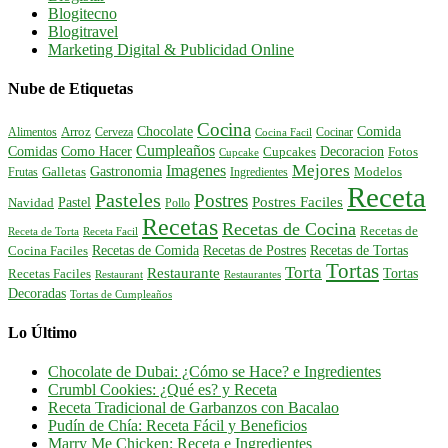
Blogitecno
Blogitravel
Marketing Digital & Publicidad Online
Nube de Etiquetas
Cocina
Comida
Chocolate
Alimentos
Arroz
Cerveza
Cocinar
Cocina Facil
Cumpleaños
Comidas
Como Hacer
Decoracion
Cupcakes
Fotos
Cupcake
Mejores
Imagenes
Gastronomia
Frutas
Galletas
Ingredientes
Modelos
Receta
Pasteles
Postres
Postres Faciles
Pastel
Navidad
Pollo
Recetas
Recetas de Cocina
Recetas de
Receta de Torta
Receta Facil
Recetas de Comida
Recetas de Postres
Recetas de Tortas
Cocina Faciles
Tortas
Torta
Restaurante
Tortas
Recetas Faciles
Restaurant
Restaurantes
Decoradas
Tortas de Cumpleaños
Lo Último
Chocolate de Dubai: ¿Cómo se Hace? e Ingredientes
Crumbl Cookies: ¿Qué es? y Receta
Receta Tradicional de Garbanzos con Bacalao
Pudín de Chía: Receta Fácil y Beneficios
Marry Me Chicken: Receta e Ingredientes