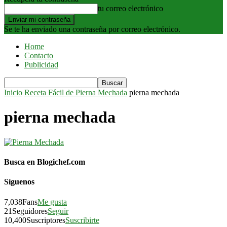
tu correo electrónico
Se te ha enviado una contraseña por correo electrónico.
Home
Contacto
Publicidad
Inicio
Receta Fácil de Pierna Mechada
pierna mechada
pierna mechada
Busca en Blogichef.com
Síguenos
7,038
Fans
Me gusta
21
Seguidores
Seguir
10,400
Suscriptores
Suscribirte